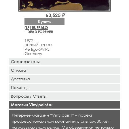
63,525 ₽
Купить
(LP) BUFFALO
– DEAD FOREVER
1972
ПЕРВЫЙ ПРЕСС
Vertigo-SWIRL
Germany
Сертификаты
Оплата
Доставка
Помощь
Вопросы / Ответы
Магазин Vinylpoint.ru
Интернет-магазин “Vinylpoint” – проект
профессиональной компании с опытом 30 лет
на музыкальном рынке. Мы объединили не только