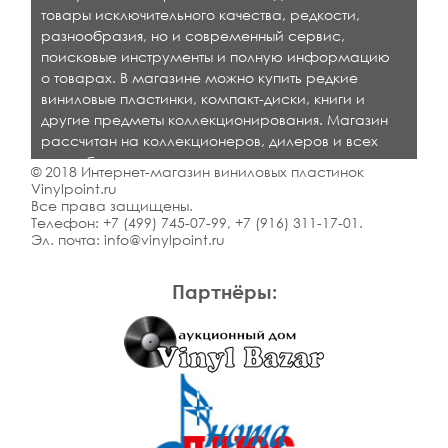
товары исключительного качества, редкости,
разнообразия, но и современный сервис,
поисковые инструменты и полную информацию
о товарах. В магазине можно купить редкие
виниловые пластинки, компакт-диски, книги и
другие предметы коллекционирования. Магазин
рассчитан на коллекционеров, дилеров и всех
кто любит качественную музыку.
© 2018 Интернет-магазин виниловых пластинок
Vinylpoint.ru
Все права защищены.
Телефон:
+7 (499) 745-07-99
,
+7 (916) 311-17-01
.
Эл. почта:
info@vinylpoint.ru
Партнёры: