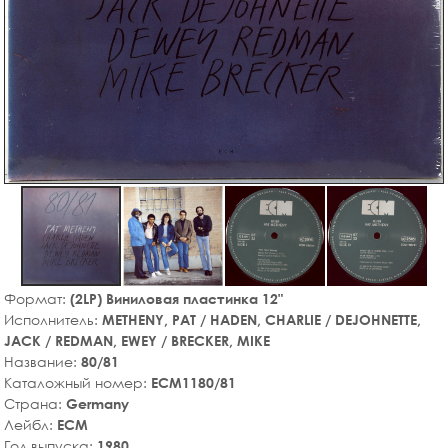
Формат:
(2LP) Виниловая пластинка 12"
Исполнитель:
METHENY, PAT / HADEN, CHARLIE / DEJOHNETTE,
JACK / REDMAN, EWEY / BRECKER, MIKE
Название:
80/81
Каталожный номер:
ECM1180/81
Страна:
Germany
Лейбл:
ECM
Год выпуска:
1980