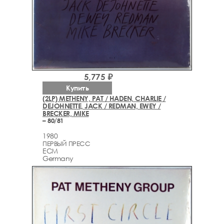
5,775 ₽
Купить
(2LP) METHENY, PAT / HADEN, CHARLIE /
DEJOHNETTE, JACK / REDMAN, EWEY /
BRECKER, MIKE
– 80/81
1980
ПЕРВЫЙ ПРЕСС
ECM
Germany