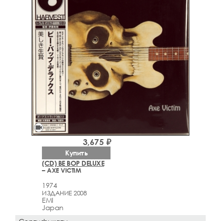
videocam
3,675 ₽
Купить
(CD) BE BOP DELUXE
– AXE VICTIM
1974
ИЗДАНИЕ 2008
EMI
Japan