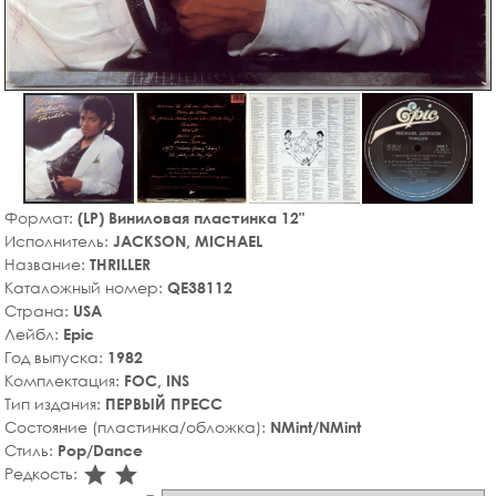
Формат:
(LP) Виниловая пластинка 12"
Исполнитель:
JACKSON, MICHAEL
Название:
THRILLER
Каталожный номер:
QE38112
Страна:
USA
Лейбл:
Epic
Год выпуска:
1982
Комплектация:
FOC, INS
Тип издания:
ПЕРВЫЙ ПРЕСС
Состояние (пластинка/обложка):
NMint/NMint
Стиль:
Pop/Dance
star_rate
star_rate
Редкость: