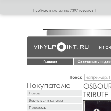
| сeйчас в магазинe 7397 товаров |
N 1 О
Главная
Cостояние / инде
Поиск
Покупателю
OSBOUR
TRIBUTE
Назад
Вернуться в каталог
Профиль