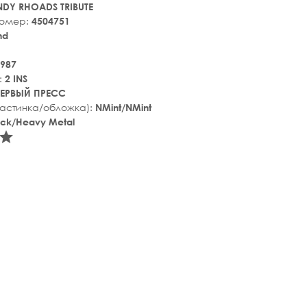
DY RHOADS TRIBUTE
номер:
4504751
nd
987
:
2 INS
ЕРВЫЙ ПРЕСС
ластинка/обложка):
NMint/NMint
ock/Heavy Metal
tar_rate
star_rate