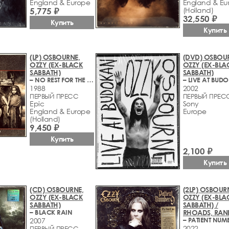
England & Europe
England & Eu
5,775 ₽
(Holland)
32,550 ₽
Купить
Купить
(LP) OSBOURNE,
(DVD) OSBOU
OZZY (EX-BLACK
OZZY (EX-BLA
SABBATH)
SABBATH)
– NO REST FOR THE WICKED
– LIVE AT BUD
1988
2002
ПЕРВЫЙ ПРЕСС
ПЕРВЫЙ ПРЕС
Epic
Sony
England & Europe
Europe
(Holland)
9,450 ₽
Купить
2,100 ₽
Купить
(CD) OSBOURNE,
(2LP) OSBOUR
OZZY (EX-BLACK
OZZY (EX-BLA
SABBATH)
SABBATH) /
– BLACK RAIN
RHOADS, RAN
– PATIENT NUM
2007
2022
ПЕРВЫЙ ПРЕСС