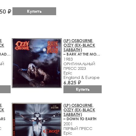
50 ₽
Купить
E,
(LP) OSBOURNE,
CK
OZZY (EX-BLACK
SABBATH)
– DIARY OF A MADMAN
– BARK AT THE MOON
1983
ЫЙ
ОРИГИНАЛЬНЫЙ
ПРЕСС 2023
Epic
England & Europe
6,825 ₽
Купить
E,
(LP) OSBOURNE,
CK
OZZY (EX-BLACK
SABBATH)
ARS
– DOWN TO EARTH
2001
С
ПЕРВЫЙ ПРЕСС
Epic