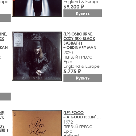
rope
England & Europe
69,300 ₽
Купить
RNE,
(LP) OSBOURNE,
CK
OZZY (EX-BLACK
SABBATH)
OKAN
– ORDINARY MAN
2020
С
ПЕРВЫЙ ПРЕСС
Epic
England & Europe
5,775 ₽
Купить
NE,
(LP) POCO
CK
– A GOOD FEELIN' TO KNOW
1972
DY
ПЕРВЫЙ ПРЕСС
BER 9
Epic
Holland