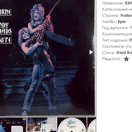
Название:
RAN
Каталожный 
Страна:
Holla
Лейбл:
Epic
Год выпуска:
1
Комплектация
Тип издания:
П
Состояние (п
Стиль:
Hard R
s
Редкость: