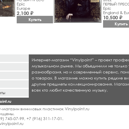
Epic
ПЕРВЫЙ ПРЕС
Europe
Epic
2,100 ₽
England & Eu
10,500 ₽
Купить
Купить
Интернет-магазин “Vinylpoint” – проект проф
музыкальном рынке. Мы объединили не только 
разнообразия, но и современный сервис, по
о товарах. В магазине можно купить редкие ви
другие предметы коллекционирования. Магази
всех кто любит качественную музыку.
еты
int.ru
-магазин виниловых пластинок Vinylpoint.ru
ищены.
99) 745-07-99
,
+7 (916) 311-17-01
.
vinylpoint.ru