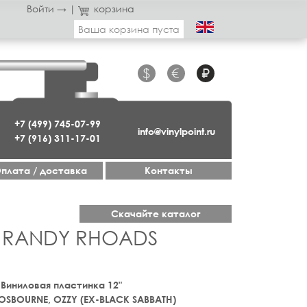
Войти →
|
корзина
Ваша корзина пуста
$
€
₽
+7 (499) 745-07-99
info@vinylpoint.ru
+7 (916) 311-17-01
плата / доставка
Контакты
Скачайте каталог
- RANDY RHOADS
) Виниловая пластинка 12"
OSBOURNE, OZZY (EX-BLACK SABBATH)