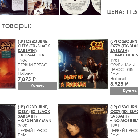
ЦЕНА: 11,5
 товары:
(LP) OSBOURNE,
(LP) OSBOURN
OZZY (EX-BLACK
OZZY (EX-BLA
SABBATH)
SABBATH)
– ULTIMATE SIN
1986
1981
ПЕРВЫЙ ПРЕСС
ОРИГИНАЛЬН
Epic
ПРЕСС 1985
Holland
Epic
7,875 ₽
Holland
8,925 ₽
Купить
Купить
(LP) OSBOURNE,
(LP) OSBOURN
OZZY (EX-BLACK
OZZY (EX-BLA
SABBATH)
SABBATH)
– ORDINARY MAN
– NO MORE TE
2020
1991
ПЕРВЫЙ ПРЕСС
ПЕРВЫЙ ПРЕС
Epic
Epic