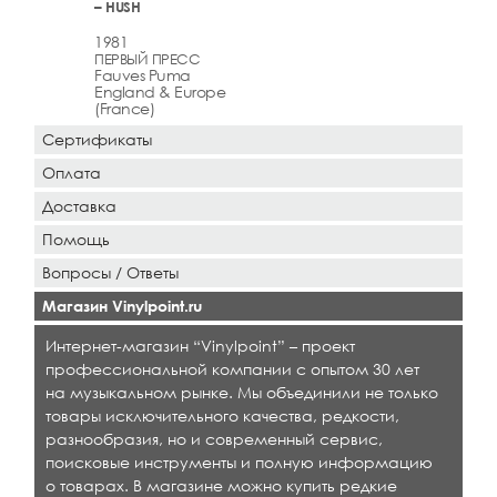
– HUSH
1981
ПЕРВЫЙ ПРЕСС
Fauves Puma
England & Europe
(France)
Сертификаты
Оплата
Доставка
Помощь
Вопросы / Ответы
Магазин Vinylpoint.ru
Интернет-магазин “Vinylpoint” – проект
профессиональной компании с опытом 30 лет
на музыкальном рынке. Мы объединили не только
товары исключительного качества, редкости,
разнообразия, но и современный сервис,
поисковые инструменты и полную информацию
о товарах. В магазине можно купить редкие