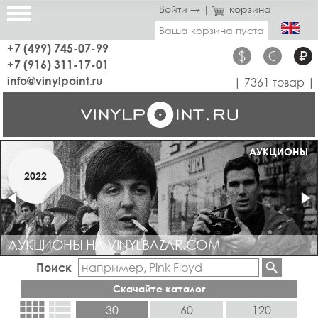
Войти →
|
корзина
Ваша корзина пуста
+7 (499) 745-07-99
$
€
₽
+7 (916) 311-17-01
info@vinylpoint.ru
| 7361 товар |
МАГАЗИН ОТКРЫТ
АУКЦИОНЫ
МАРТ
2022
2019
АУКЦИОНЫ НА VINYLBAZAR.COM
Поиск
Скачайте каталог
view_comfy
view_list
30
60
120