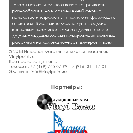
товары исключительного качества, редкости,
разнообразия, но и современный сервис,
поисковые инструменты и полную информацию
о товарах. В магазине можно купить редкие
виниловые пластинки, компакт-диски, книги и
другие предметы коллекционирования. Магазин
рассчитан на коллекционеров, дилеров и всех
кто любит качественную музыку.
© 2018 Интернет-магазин виниловых пластинок
Vinylpoint.ru
Все права защищены.
Телефон:
+7 (499) 745-07-99
,
+7 (916) 311-17-01
.
Эл. почта:
info@vinylpoint.ru
Партнёры: