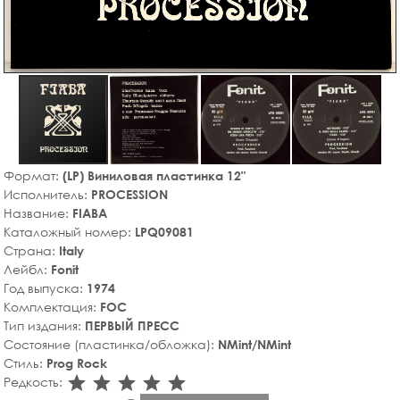
Формат:
(LP) Виниловая пластинка 12"
Исполнитель:
PROCESSION
Название:
FIABA
Каталожный номер:
LPQ09081
Страна:
Italy
Лейбл:
Fonit
Год выпуска:
1974
Комплектация:
FOC
Тип издания:
ПЕРВЫЙ ПРЕСС
Состояние (пластинка/обложка):
NMint/NMint
Стиль:
Prog Rock
star_rate
star_rate
star_rate
star_rate
star_rate
Редкость: