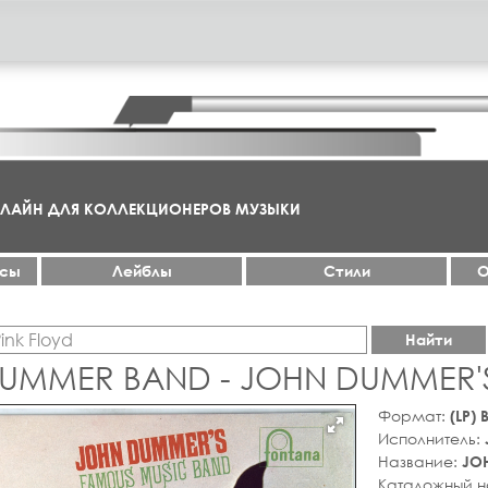
НЛАЙН ДЛЯ КОЛЛЕКЦИОНЕРОВ МУЗЫКИ
ксы
Лейблы
Стили
О
Найти
UMMER BAND - JOHN DUMMER'
Формат:
(LP)
Исполнитель:
Название:
JO
Каталожный 