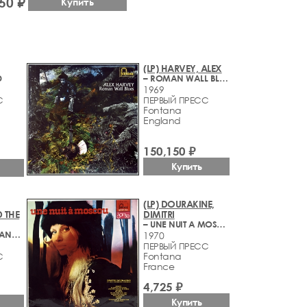
50 ₽
Купить
(LP) HARVEY, ALEX
D
– ROMAN WALL BLUES
1969
С
ПЕРВЫЙ ПРЕСС
Fontana
England
150,150 ₽
Купить
(LP) DOURAKINE,
 THE
DIMITRI
– UNE NUIT A MOSCOU
– WAYNE FONTANA AND THE MINDBENDERS
1970
ПЕРВЫЙ ПРЕСС
Fontana
С
France
4,725 ₽
Купить