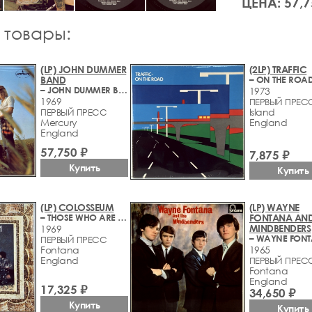
ЦЕНА: 57,7
 товары:
(LP) JOHN DUMMER
(2LP) TRAFFIC
BAND
– ON THE ROA
– JOHN DUMMER BAND
1973
1969
ПЕРВЫЙ ПРЕС
Island
ПЕРВЫЙ ПРЕСС
Mercury
England
England
57,750 ₽
7,875 ₽
Купить
Купить
(LP) COLOSSEUM
(LP) WAYNE
– THOSE WHO ARE ABOUT TO DIE SALUTE YOU
FONTANA AND
MINDBENDERS
1969
ПЕРВЫЙ ПРЕСС
Fontana
1965
England
ПЕРВЫЙ ПРЕС
Fontana
England
17,325 ₽
34,650 ₽
Купить
Купить