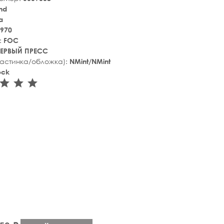
nd
a
970
:
FOC
ЕРВЫЙ ПРЕСС
ластинка/обложка):
NMint/NMint
ock
tar_rate
star_rate
star_rate
star_rate