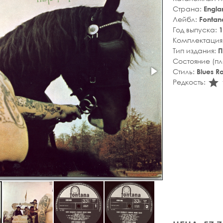
Страна:
Engla
Лейбл:
Fontan
Год выпуска:
1
Комплектация
Тип издания:
П
Состояние (п
Стиль:
Blues R
s
Редкость: