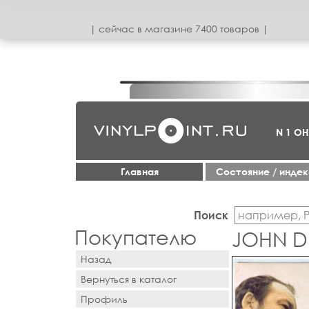
| сeйчас в магазинe 7400 товаров |
N 1 О
Главная
Cостояние / инде
Поиск
Покупателю
JOHN D
Назад
Вернуться в каталог
Профиль