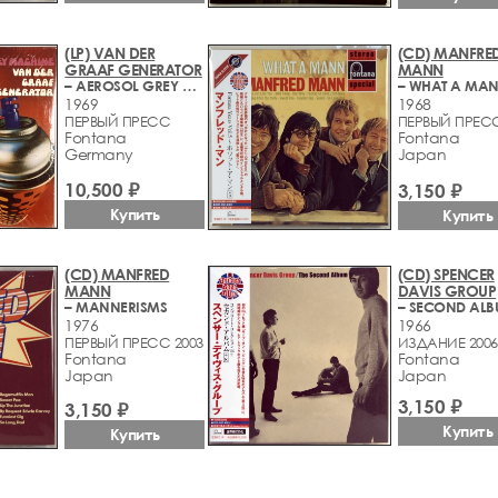
(LP) VAN DER
(CD) MANFRE
GRAAF GENERATOR
MANN
– AEROSOL GREY MACHINE
– WHAT A MA
1969
1968
ПЕРВЫЙ ПРЕСС
ПЕРВЫЙ ПРЕСС
Fontana
Fontana
Germany
Japan
10,500 ₽
3,150 ₽
Купить
Купить
(CD) MANFRED
(CD) SPENCER
MANN
DAVIS GROUP
– MANNERISMS
– SECOND AL
1976
1966
ПЕРВЫЙ ПРЕСС 2003
ИЗДАНИЕ 2006
Fontana
Fontana
Japan
Japan
3,150 ₽
3,150 ₽
Купить
Купить