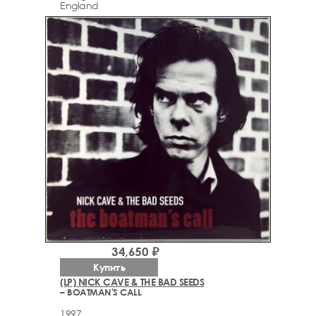
England
34,650 ₽
Купить
(LP) NICK CAVE & THE BAD SEEDS
– BOATMAN'S CALL
1997