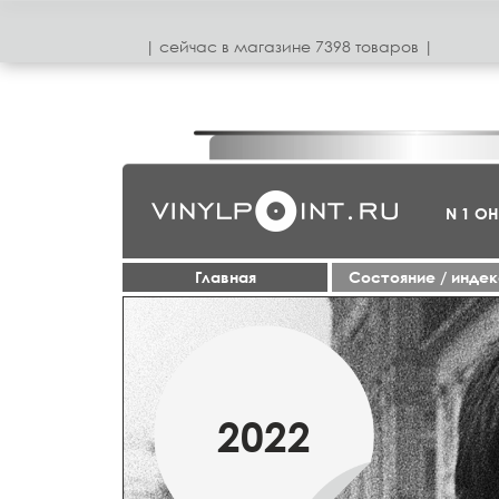
| сeйчас в магазинe 7398 товаров |
N 1 О
Главная
Cостояние / инде
МАРТ
2022
2019