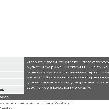
Интернет-магазин “Vinylpoint” – проект проф
музыкальном рынке. Мы объединили не только 
разнообразия, но и современный сервис, по
о товарах. В магазине можно купить редкие ви
другие предметы коллекционирования. Магази
всех кто любит качественную музыку.
еты
int.ru
-магазин виниловых пластинок Vinylpoint.ru
ищены.