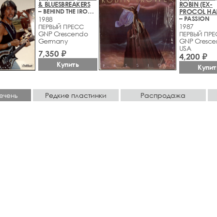
& BLUESBREAKERS
ROBIN (EX-
– BEHIND THE IRON CURTAIN
PROCOL HA
– PASSION
1988
1987
ПЕРВЫЙ ПРЕСС
GNP Crescendo
ПЕРВЫЙ ПР
Germany
GNP Cresc
USA
7,350 ₽
4,200 ₽
Купить
Купит
ечень
Редкие пластинки
Распродажа