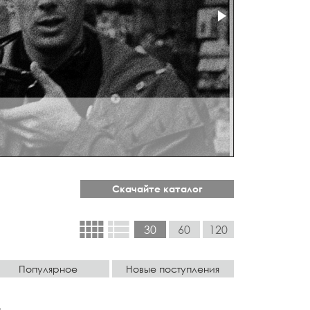
Скачайте каталог
view_comfy
view_list
30
60
120
Популярное
Новые поступления
,