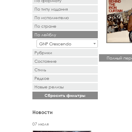
По формату
По типу издания
- Выбор -
По исполнителю
- Выбор -
По стране
- Поиск или выбор -
По лейблу
- Поиск или выбор -
GNP Crescendo
Рубрики
Полный пер
Состояние
Стиль
Редкое
Новыe рeлизы
Сбросить фильтры
Новости
07 июля