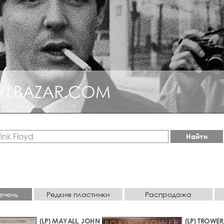
YLBAZAR.COM
Найти
ечень
Редкие пластинки
Распродажа
(LP) MAYALL, JOHN
(LP) TROWER