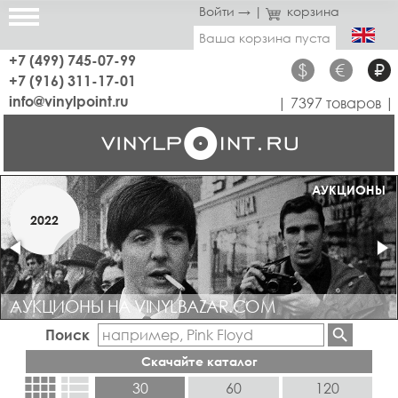
Войти →
|
корзина
Ваша корзина пуста
+7 (499) 745-07-99
$
€
₽
+7 (916) 311-17-01
info@vinylpoint.ru
| 7397 товаров |
МАГАЗИН ОТКРЫТ
АУКЦИОНЫ
МАРТ
2022
2019
АУКЦИОНЫ НА VINYLBAZAR.COM
Поиск
Скачайте каталог
view_comfy
view_list
30
60
120