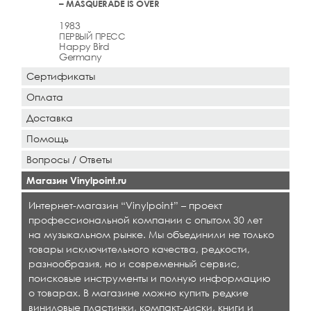
– MASQUERADE IS OVER
1983
ПЕРВЫЙ ПРЕСС
Happy Bird
Germany
Сертификаты
Оплата
Доставка
Помощь
Вопросы / Ответы
Магазин Vinylpoint.ru
Интернет-магазин “Vinylpoint” – проект
профессиональной компании с опытом 30 лет
на музыкальном рынке. Мы объединили не только
товары исключительного качества, редкости,
разнообразия, но и современный сервис,
поисковые инструменты и полную информацию
о товарах. В магазине можно купить редкие
виниловые пластинки, компакт-диски, книги и