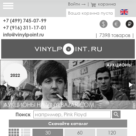
Войти →
|
корзина
Ваша корзина пуста
+7 (499) 745-07-99
$
€
₽
+7 (916) 311-17-01
info@vinylpoint.ru
| 7398 товаров |
МАГАЗИН ОТКРЫТ
АУКЦИОНЫ
МАРТ
2022
2019
АУКЦИОНЫ НА VINYLBAZAR.COM
Поиск
Скачайте каталог
view_comfy
view_list
30
60
120