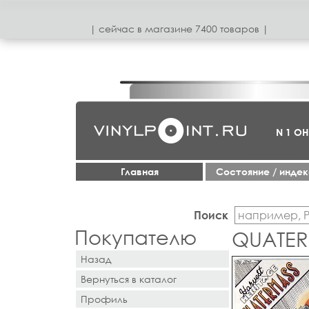
| сeйчас в магазинe 7400 товаров |
N 1 О
Главная
Cостояние / инде
Поиск
Покупателю
QUATER
Назад
Вернуться в каталог
Профиль