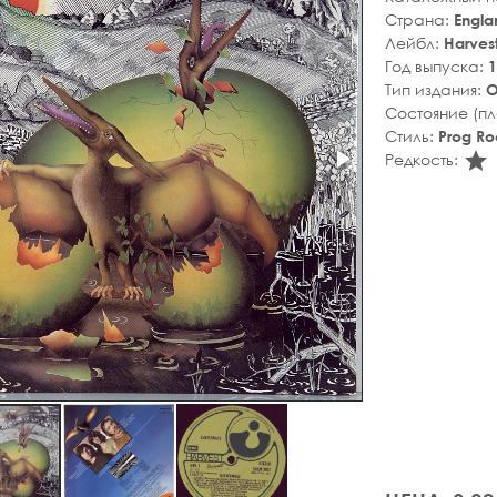
Страна:
Engla
Лейбл:
Harves
Год выпуска:
1
Тип издания:
О
Состояние (п
Стиль:
Prog Ro
s
Редкость: