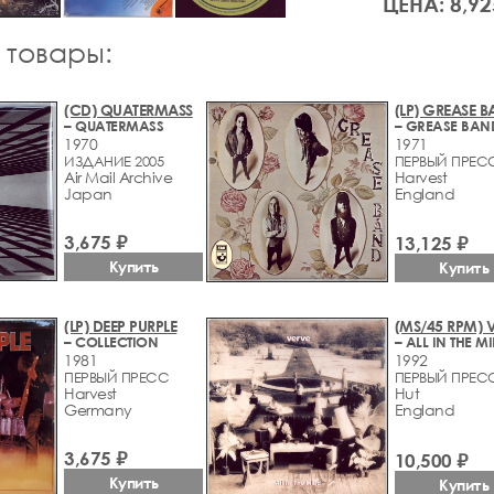
ЦЕНА: 8,92
 товары:
(CD) QUATERMASS
(LP) GREASE 
– QUATERMASS
– GREASE BAN
1970
1971
ИЗДАНИЕ 2005
ПЕРВЫЙ ПРЕС
Air Mail Archive
Harvest
Japan
England
3,675 ₽
13,125 ₽
Купить
Купить
(LP) DEEP PURPLE
(MS/45 RPM) 
– COLLECTION
– ALL IN THE M
1981
1992
ПЕРВЫЙ ПРЕСС
ПЕРВЫЙ ПРЕС
Harvest
Hut
Germany
England
3,675 ₽
10,500 ₽
Купить
Купить