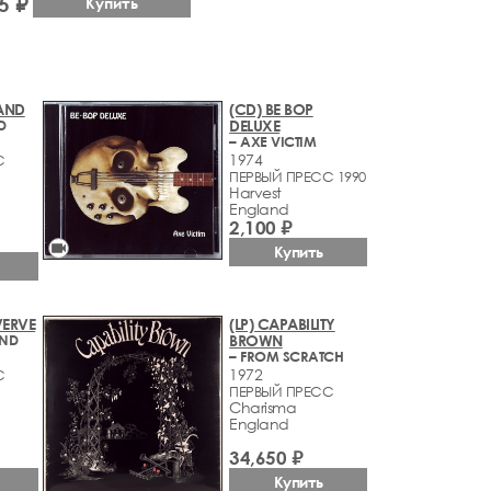
5 ₽
Купить
BAND
(CD) BE BOP
D
DELUXE
– AXE VICTIM
1974
С
ПЕРВЫЙ ПРЕСС 1990
Harvest
England
2,100 ₽
videocam
Купить
VERVE
(LP) CAPABILITY
IND
BROWN
– FROM SCRATCH
1972
С
ПЕРВЫЙ ПРЕСС
Charisma
England
34,650 ₽
Купить