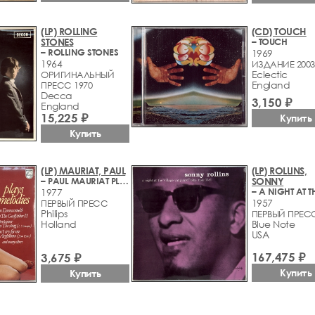
(LP) ROLLING
(CD) TOUCH
STONES
– TOUCH
– ROLLING STONES
1969
1964
ИЗДАНИЕ 2003
Eclectic
ОРИГИНАЛЬНЫЙ
England
ПРЕСС 1970
Decca
3,150 ₽
England
15,225 ₽
Купить
Купить
(LP) MAURIAT, PAUL
(LP) ROLLINS,
– PAUL MAURIAT PLAYS FILMMELODIES
SONNY
1977
1957
ПЕРВЫЙ ПРЕСС
Philips
ПЕРВЫЙ ПРЕС
Holland
Blue Note
USA
167,475 ₽
3,675 ₽
Купить
Купить