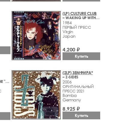
(LP) CULTURE CLUB
– WAKING UP WITH THE HOUSE ON FIRE
1984
ПЕРВЫЙ ПРЕСС
Virgin
Japan
4,200 ₽
Купить
(2LP) ЗЕМФИРА*
– Z-SIDES
– A NIGHT AT THE "VILLAGE VANGUARD"
2006
ОРИГИНАЛЬНЫЙ
С
ПРЕСС 2021
Bomba
Germany
8,925 ₽
Купить