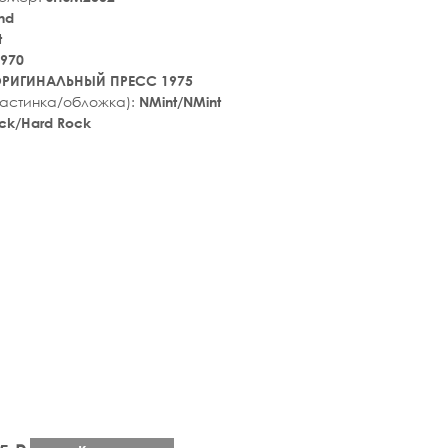
nd
t
970
РИГИНАЛЬНЫЙ ПРЕСС 1975
ластинка/обложка):
NMint/NMint
ck/Hard Rock
tar_rate