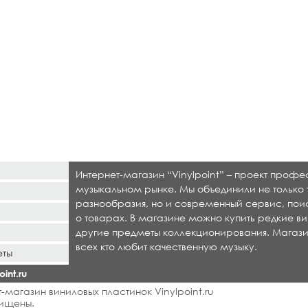
Интернет-магазин “Vinylpoint” – проект проф
музыкальном рынке. Мы объединили не только 
разнообразия, но и современный сервис, по
о товарах. В магазине можно купить редкие ви
другие предметы коллекционирования. Магази
всех кто любит качественную музыку.
еты
int.ru
-магазин виниловых пластинок Vinylpoint.ru
ищены.