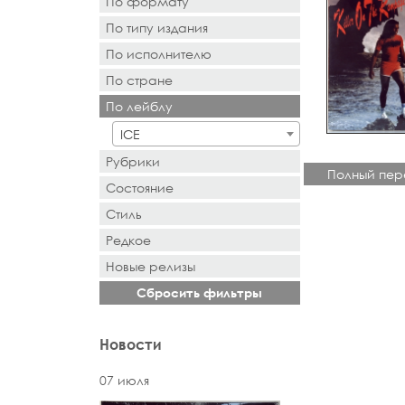
По формату
По типу издания
- Выбор -
По исполнителю
- Выбор -
По стране
- Поиск или выбор -
По лейблу
- Поиск или выбор -
ICE
Рубрики
Полный пер
Состояние
Стиль
Редкое
Новыe рeлизы
Сбросить фильтры
Новости
07 июля