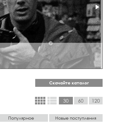
Скачайте каталог
view_comfy
view_list
30
60
120
Популярное
Новые поступления