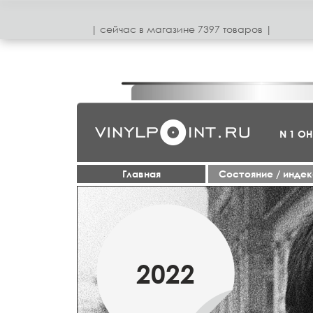
| сeйчас в магазинe 7397 товаров |
N 1 О
Главная
Cостояние / инде
МАРТ
2022
2019