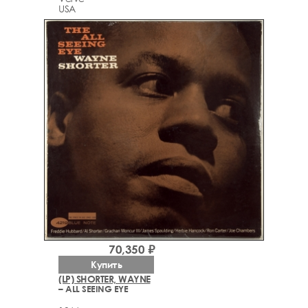
USA
70,350 ₽
Купить
(LP) SHORTER, WAYNE
– ALL SEEING EYE