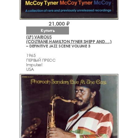
21,000 ₽
Купить
(LP) VARIOUS
(COLTRANE,HAMILTON,TYNER,SHEPP AND….)
– DEFINITIVE JAZZ SCENE VOLUME 3
1965
ПЕРВЫЙ ПРЕСС
Impulse!
USA