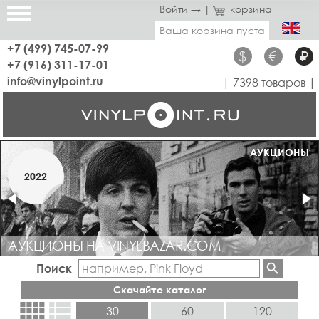
Войти →
|
корзина
Ваша корзина пуста
+7 (499) 745-07-99
$
€
₽
+7 (916) 311-17-01
info@vinylpoint.ru
| 7398 товаров |
МАГАЗИН ОТКРЫТ
АУКЦИОНЫ
МАРТ
2022
2019
АУКЦИОНЫ НА VINYLBAZAR.COM
Поиск
Скачайте каталог
view_comfy
view_list
30
60
120