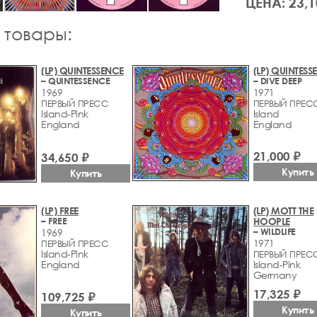
ЦЕНА: 23,1
 товары:
(LP) QUINTESSENCE
(LP) QUINTESS
– QUINTESSENCE
– DIVE DEEP
1969
1971
ПЕРВЫЙ ПРЕСС
ПЕРВЫЙ ПРЕС
Island-Pink
Island
England
England
21,000 ₽
34,650 ₽
Купить
Купить
(LP) FREE
(LP) MOTT THE
– FREE
HOOPLE
– WILDLIFE
1969
1971
ПЕРВЫЙ ПРЕСС
Island-Pink
ПЕРВЫЙ ПРЕС
England
Island-Pink
Germany
17,325 ₽
109,725 ₽
Купить
Купить