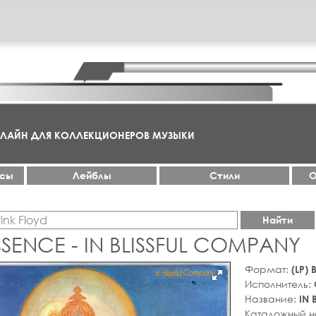
НЛАЙН ДЛЯ КОЛЛЕКЦИОНЕРОВ МУЗЫКИ
ксы
Лейблы
Стили
О
Найти
SENCE - IN BLISSFUL COMPANY
Формат:
(LP)
Исполнитель:
Название:
IN 
Каталожный 