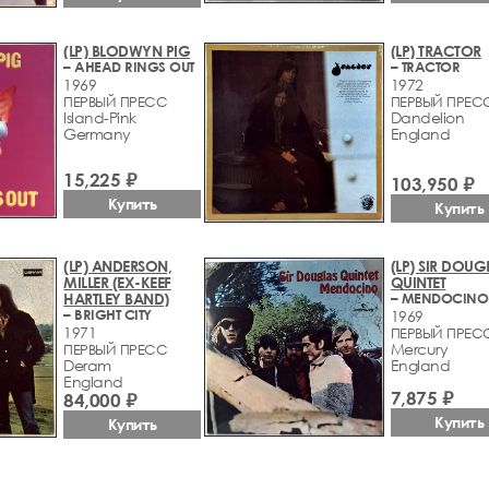
(LP) BLODWYN PIG
(LP) TRACTOR
– AHEAD RINGS OUT
– TRACTOR
1969
1972
ПЕРВЫЙ ПРЕСС
ПЕРВЫЙ ПРЕС
Island-Pink
Dandelion
Germany
England
15,225 ₽
103,950 ₽
Купить
Купить
(LP) ANDERSON,
(LP) SIR DOUG
MILLER (EX-KEEF
QUINTET
HARTLEY BAND)
– MENDOCINO
– BRIGHT CITY
1969
1971
ПЕРВЫЙ ПРЕС
Mercury
ПЕРВЫЙ ПРЕСС
Deram
England
England
7,875 ₽
84,000 ₽
Купить
Купить