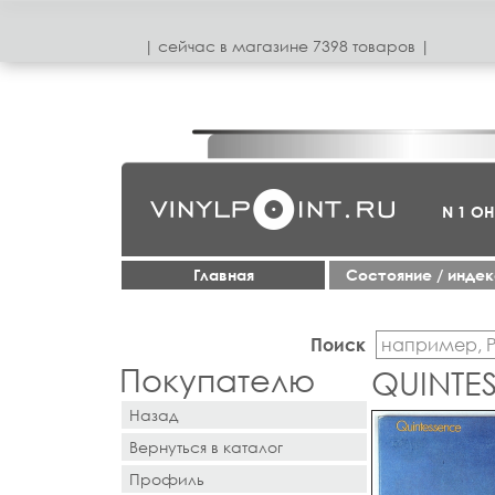
| сeйчас в магазинe 7398 товаров |
N 1 О
Главная
Cостояние / инде
Поиск
Покупателю
QUINTES
Назад
Вернуться в каталог
Профиль