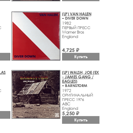
(LP) VAN HALEN
– DIVER DOWN
1982
С
ПЕРВЫЙ ПРЕСС
Warner Bros
England
4,725 ₽
Купить
LAS
(LP) WALSH, JOE (EX
- JAMES GANG /
EAGLES)
– BARNSTORM
1972
С
ОРИГИНАЛЬНЫЙ
ПРЕСС 1976
ABC
England
5,250 ₽
Купить