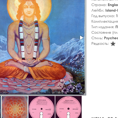
Страна:
Engla
Лейбл:
Island-
Год выпуска:
1
Комплектация
Тип издания:
П
Состояние (п
Стиль:
Psyched
s
Редкость: