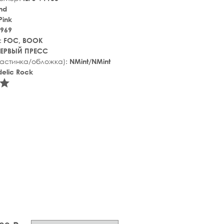
nd
Pink
969
:
FOC, BOOK
ЕРВЫЙ ПРЕСС
ластинка/обложка):
NMint/NMint
elic Rock
tar_rate
star_rate