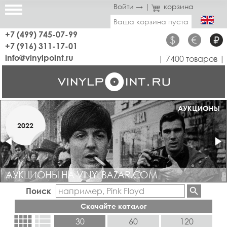
Войти →
|
корзина
Ваша корзина пуста
+7 (499) 745-07-99
$
€
₽
+7 (916) 311-17-01
info@vinylpoint.ru
| 7400 товаров |
МАГАЗИН ОТКРЫТ
АУКЦИОНЫ
МАРТ
2022
2019
АУКЦИОНЫ НА VINYLBAZAR.COM
Поиск
Скачайте каталог
view_comfy
view_list
30
60
120