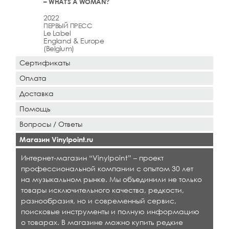
– WHAT'S A WOMAN?
2022
ПЕРВЫЙ ПРЕСС
Le Label
England & Europe
(Belgium)
Сертификаты
Оплата
Доставка
Помощь
Вопросы / Ответы
Магазин Vinylpoint.ru
Интернет-магазин “Vinylpoint” – проект
профессиональной компании с опытом 30 лет
на музыкальном рынке. Мы объединили не только
товары исключительного качества, редкости,
разнообразия, но и современный сервис,
поисковые инструменты и полную информацию
о товарах. В магазине можно купить редкие