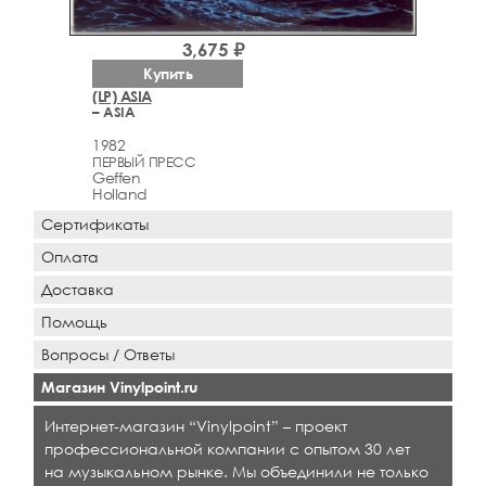
3,675 ₽
Купить
(LP) ASIA
– ASIA
1982
ПЕРВЫЙ ПРЕСС
Geffen
Holland
Сертификаты
Оплата
Доставка
Помощь
Вопросы / Ответы
Магазин Vinylpoint.ru
Интернет-магазин “Vinylpoint” – проект
профессиональной компании с опытом 30 лет
на музыкальном рынке. Мы объединили не только