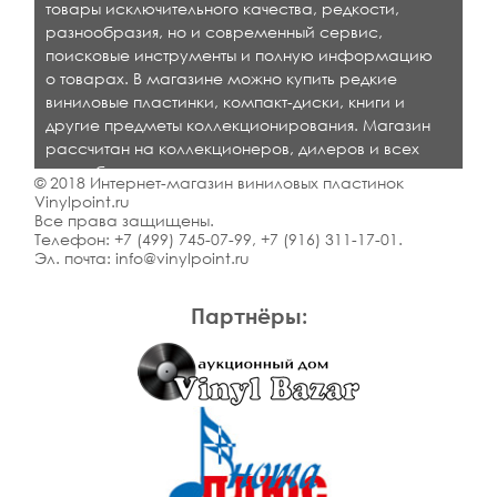
товары исключительного качества, редкости,
разнообразия, но и современный сервис,
поисковые инструменты и полную информацию
о товарах. В магазине можно купить редкие
виниловые пластинки, компакт-диски, книги и
другие предметы коллекционирования. Магазин
рассчитан на коллекционеров, дилеров и всех
кто любит качественную музыку.
© 2018 Интернет-магазин виниловых пластинок
Vinylpoint.ru
Все права защищены.
Телефон:
+7 (499) 745-07-99
,
+7 (916) 311-17-01
.
Эл. почта:
info@vinylpoint.ru
Партнёры: