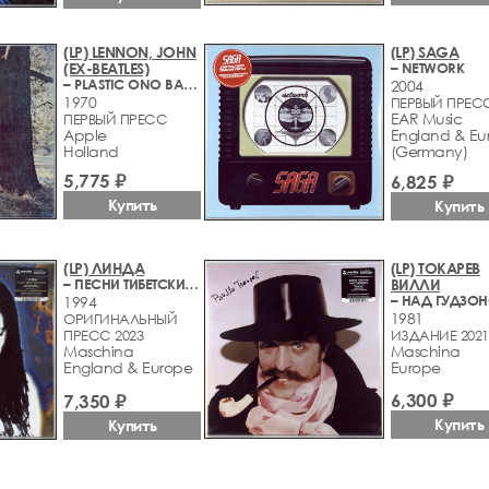
(LP) LENNON, JOHN
(LP) SAGA
(EX-BEATLES)
– NETWORK
– PLASTIC ONO BAND
2004
1970
ПЕРВЫЙ ПРЕСС
EAR Music
ПЕРВЫЙ ПРЕСС
Apple
England & Eu
Holland
(Germany)
5,775 ₽
6,825 ₽
Купить
Купить
(LP) ЛИНДА
(LP) ТОКАРЕВ
– ПЕСНИ ТИБЕТСКИХ ЛАМ
ВИЛЛИ
– НАД ГУДЗО
1994
1981
ОРИГИНАЛЬНЫЙ
ПРЕСС 2023
ИЗДАНИЕ 2021
Maschina
Maschina
England & Europe
Europe
6,300 ₽
7,350 ₽
Купить
Купить