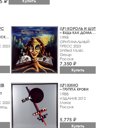
5 ₽
Купить
УС
(LP) КОРОЛЬ И ШУТ
С
– БУДЬ КАК ДОМА, ПУТНИК
– ЛЕГЕНДЫ РУССКОГО РОКА
1998
ОРИГИНАЛЬНЫЙ
 2023
ПРЕСС 2023
United Music
Group
Россия
7,350 ₽
Купить
ЕВ
(LP) КИНО
– ГРУППА КРОВИ
Т
1988
ИЗДАНИЕ 2012
Moroz
 2020
ыход
Россия
5,775 ₽
Купить