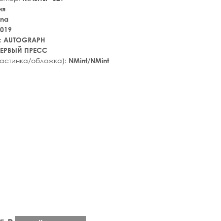
ия
ina
019
:
AUTOGRAPH
ЕРВЫЙ ПРЕСС
ластинка/обложка):
NMint/NMint
tar_rate