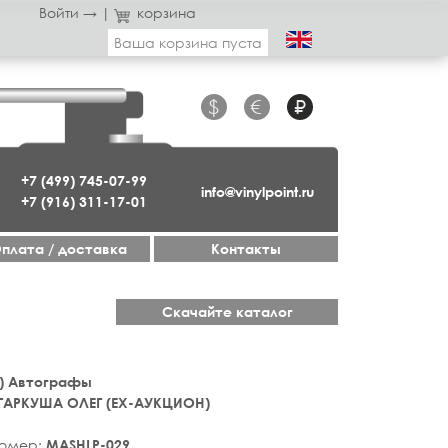
Войти →
|
корзина
Ваша корзина пуста
$
€
₽
+7 (499) 745-07-99
info@vinylpoint.ru
+7 (916) 311-17-01
плата / доставка
Контакты
Скачайте каталог
) Автографы
ГАРКУША ОЛЕГ (EX-АУКЦИОН)
номер:
MASHLP-029