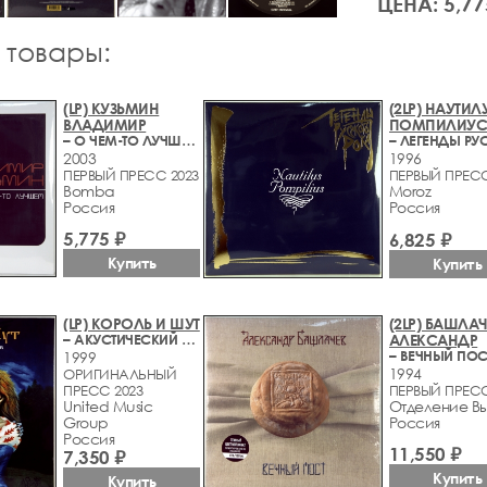
ЦЕНА: 5,77
 товары:
(LP) КУЗЬМИН
(2LP) НАУТИЛ
ВЛАДИМИР
ПОМПИЛИУ
– О ЧЕМ-ТО ЛУЧШЕМ
2003
1996
ПЕРВЫЙ ПРЕСС 2023
ПЕРВЫЙ ПРЕСС
Bomba
Moroz
Россия
Россия
5,775 ₽
6,825 ₽
Купить
Купить
(LP) КОРОЛЬ И ШУТ
(2LP) БАШЛАЧ
– АКУСТИЧЕСКИЙ АЛЬБОМ
АЛЕКСАНДР
– ВЕЧНЫЙ ПОС
1999
1994
ОРИГИНАЛЬНЫЙ
ПРЕСС 2023
ПЕРВЫЙ ПРЕСС
United Music
Отделение В
Group
Россия
Россия
11,550 ₽
7,350 ₽
Купить
Купить