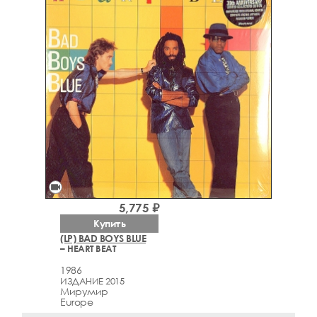
videocam
5,775 ₽
Купить
(LP) BAD BOYS BLUE
– HEART BEAT
1986
ИЗДАНИЕ 2015
Мирумир
Europe