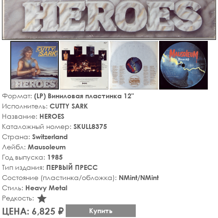
Формат:
(LP) Виниловая пластинка 12"
Исполнитель:
CUTTY SARK
Название:
HEROES
Каталожный номер:
SKULL8375
Страна:
Switzerland
Лейбл:
Mausoleum
Год выпуска:
1985
Тип издания:
ПЕРВЫЙ ПРЕСС
Состояние (пластинка/обложка):
NMint/NMint
Стиль:
Heavy Metal
star_rate
Редкость:
ЦЕНА: 6,825 ₽
Купить