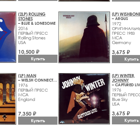
(2LP) ROLLING
(LP) WISHBON
STONES
– ARGUS
– BLUE & LONESOME
1972
2016
ОРИГИНАЛЬН
ПЕРВЫЙ ПРЕСС
ПРЕСС 1983
Rolling Stones
MCA
USA
Germany
10,500 ₽
3,675 ₽
Купить
Купить
(LP) MAN
(LP) WINTER,
– WELSH CONNECTION
JOHNNY
– CAPTURED LIV
1976
1976
ПЕРВЫЙ ПРЕСС
MCA
ПЕРВЫЙ ПРЕС
England
Blue Sky
USA
3,675 ₽
7,350 ₽
Купить
Купить