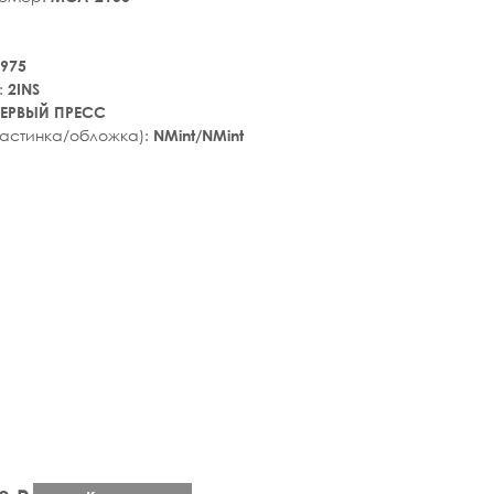
975
:
2INS
ЕРВЫЙ ПРЕСС
ластинка/обложка):
NMint/NMint