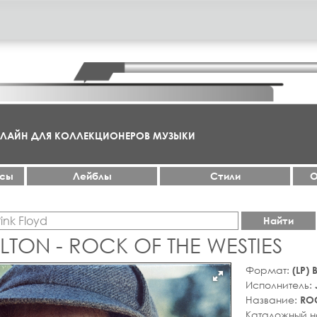
НЛАЙН ДЛЯ КОЛЛЕКЦИОНЕРОВ МУЗЫКИ
ксы
Лейблы
Стили
О
Найти
LTON - ROCK OF THE WESTIES
Формат:
(LP)
Исполнитель:
Название:
ROC
Каталожный 