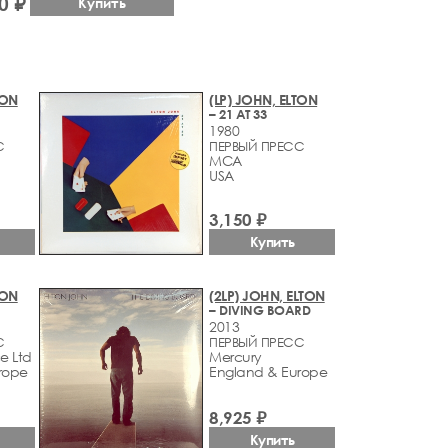
0 ₽
Купить
TON
(LP) JOHN, ELTON
– 21 AT 33
1980
С
ПЕРВЫЙ ПРЕСС
MCA
USA
3,150 ₽
Купить
TON
(2LP) JOHN, ELTON
– DIVING BOARD
2013
С
ПЕРВЫЙ ПРЕСС
e Ltd
Mercury
rope
England & Europe
8,925 ₽
Купить