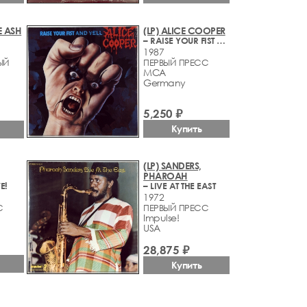
E ASH
(LP) ALICE COOPER
– RAISE YOUR FIST AND YELL
1987
ЫЙ
ПЕРВЫЙ ПРЕСС
MCA
Germany
5,250 ₽
Купить
(LP) SANDERS,
PHAROAH
E!
– LIVE AT THE EAST
1972
С
ПЕРВЫЙ ПРЕСС
Impulse!
USA
28,875 ₽
Купить