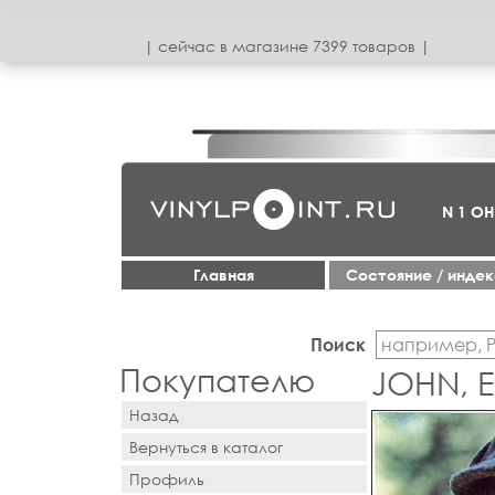
| сeйчас в магазинe 7399 товаров |
N 1 О
Главная
Cостояние / инде
Поиск
Покупателю
JOHN, E
Назад
Вернуться в каталог
Профиль