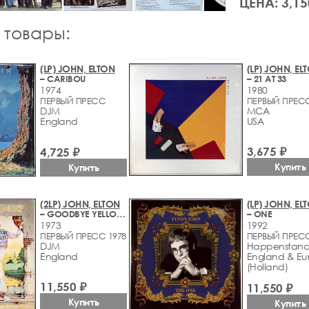
ЦЕНА: 3,15
 товары:
(LP) JOHN, ELTON
(LP) JOHN, EL
– CARIBOU
– 21 AT 33
1974
1980
ПЕРВЫЙ ПРЕСС
ПЕРВЫЙ ПРЕС
DJM
MCA
England
USA
3,675 ₽
4,725 ₽
Купить
Купить
(2LP) JOHN, ELTON
(LP) JOHN, EL
– GOODBYE YELLOW BRICK ROAD
– ONE
1973
1992
ПЕРВЫЙ ПРЕСС 1978
ПЕРВЫЙ ПРЕС
DJM
Happenstanc
England
England & Eu
(Holland)
11,550 ₽
11,550 ₽
Купить
Купить