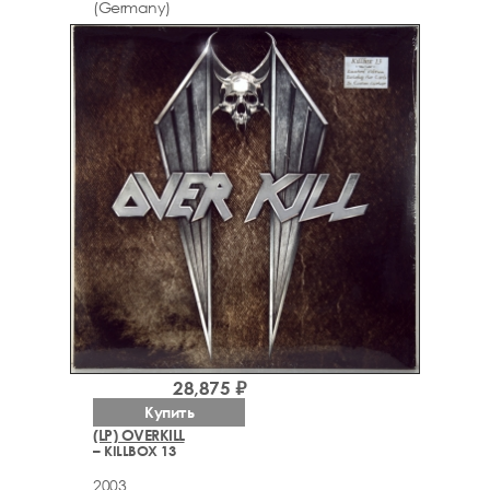
(Germany)
28,875 ₽
Купить
(LP) OVERKILL
– KILLBOX 13
2003