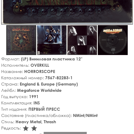
Формат:
(LP) Виниловая пластинка 12"
Исполнитель:
OVERKILL
Название:
HORRORSCOPE
Каталожный номер:
7567-82283-1
Страна:
England & Europe (Germany)
Лейбл:
Megaforce Worldwide
Год выпуска:
1991
Комплектация:
INS
Тип издания:
ПЕРВЫЙ ПРЕСС
Состояние (пластинка/обложка):
NMint/NMint
Стиль:
Heavy Metal, Thrash
star_rate
star_rate
Редкость: