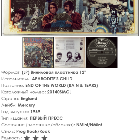
Формат:
(LP) Виниловая пластинка 12"
Исполнитель:
APHRODITE'S CHILD
Название:
END OF THE WORLD (RAIN & TEARS)
Каталожный номер:
20140SMCL
Страна:
England
Лейбл:
Mercury
Год выпуска:
1969
Тип издания:
ПЕРВЫЙ ПРЕСС
Состояние (пластинка/обложка):
NMint/NMint
Стиль:
Prog Rock/Rock
star_rate
star_rate
star_rate
Редкость: