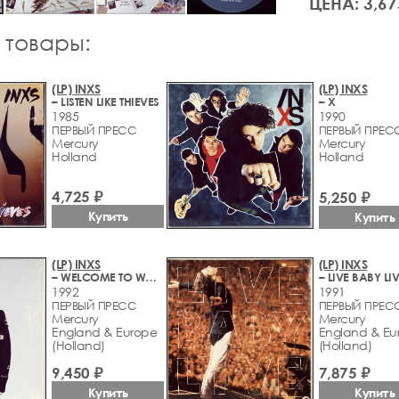
ЦЕНА: 3,67
 товары:
(LP) INXS
(LP) INXS
– LISTEN LIKE THIEVES
– X
1985
1990
ПЕРВЫЙ ПРЕСС
ПЕРВЫЙ ПРЕС
Mercury
Mercury
Holland
Holland
4,725 ₽
5,250 ₽
Купить
Купить
(LP) INXS
(LP) INXS
– WELCOME TO WHEREVER YOU ARE
– LIVE BABY LI
1992
1991
ПЕРВЫЙ ПРЕСС
ПЕРВЫЙ ПРЕС
Mercury
Mercury
England & Europe
England & Eu
(Holland)
(Holland)
9,450 ₽
7,875 ₽
Купить
Купить