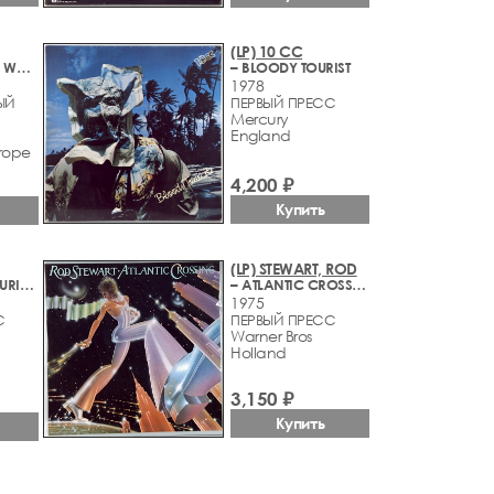
(LP) 10 CC
– WELCOME TO WHEREUER YOU ARE
– BLOODY TOURIST
1978
ЫЙ
ПЕРВЫЙ ПРЕСС
Mercury
England
rope
4,200 ₽
Купить
(LP) STEWART, ROD
– CHRISTIE FEATURING SAN BERNADINO AND YELLOW RIVER
– ATLANTIC CROSSING
1975
С
ПЕРВЫЙ ПРЕСС
Warner Bros
Holland
3,150 ₽
Купить