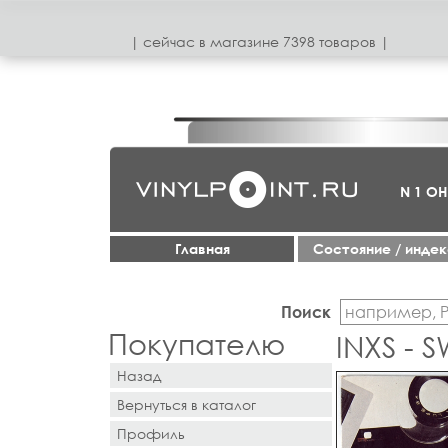
| сeйчас в магазинe 7398 товаров |
N 1 О
Главная
Cостояние / инде
Поиск
Покупателю
INXS - 
Назад
Вернуться в каталог
Профиль