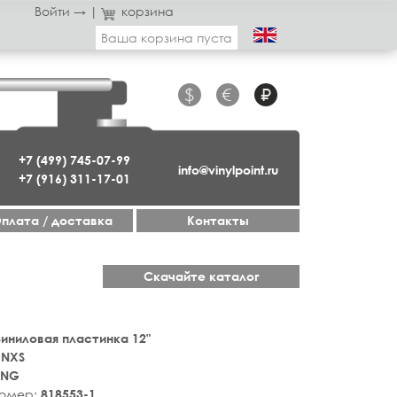
Войти →
|
корзина
Ваша корзина пуста
$
€
₽
+7 (499) 745-07-99
info@vinylpoint.ru
+7 (916) 311-17-01
плата / доставка
Контакты
Скачайте каталог
 Виниловая пластинка 12"
INXS
ING
номер:
818553-1