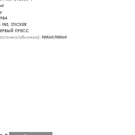
nd
y
984
:
INS, STICKER
ЕРВЫЙ ПРЕСС
ластинка/обложка):
NMint/NMint