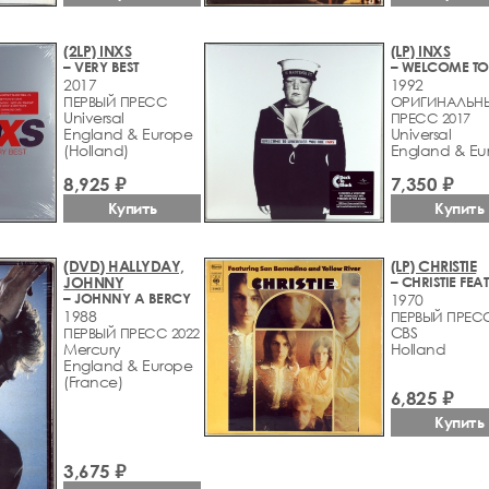
(2LP) INXS
(LP) INXS
– VERY BEST
2017
1992
ПЕРВЫЙ ПРЕСС
ОРИГИНАЛЬН
Universal
ПРЕСС 2017
England & Europe
Universal
(Holland)
England & Eu
8,925 ₽
7,350 ₽
Купить
Купить
(DVD) HALLYDAY,
(LP) CHRISTIE
JOHNNY
– JOHNNY A BERCY
1970
1988
ПЕРВЫЙ ПРЕС
CBS
ПЕРВЫЙ ПРЕСС 2022
Mercury
Holland
England & Europe
(France)
6,825 ₽
Купить
3,675 ₽