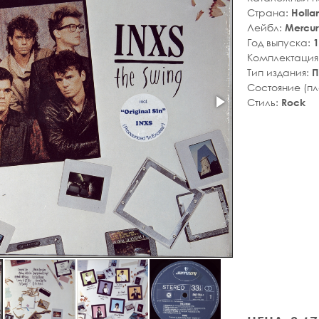
Страна:
Holla
Лейбл:
Mercur
Год выпуска:
1
Комплектация
Тип издания:
П
Состояние (п
Стиль:
Rock