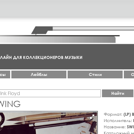
НЛАЙН ДЛЯ КОЛЛЕКЦИОНЕРОВ МУЗЫКИ
ксы
Лейблы
Стили
О
Найти
SWING
Формат:
(LP)
Исполнитель:
Название:
SW
Каталожный 