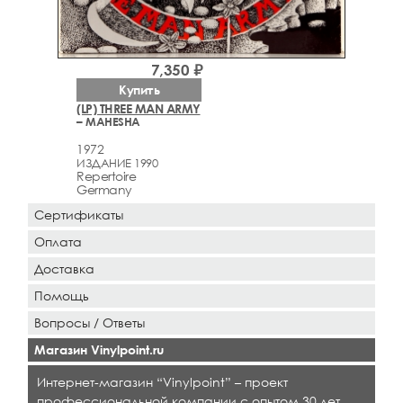
7,350 ₽
Купить
(LP) THREE MAN ARMY
– MAHESHA
1972
ИЗДАНИЕ 1990
Repertoire
Germany
Сертификаты
Оплата
Доставка
Помощь
Вопросы / Ответы
Магазин Vinylpoint.ru
Интернет-магазин “Vinylpoint” – проект
профессиональной компании с опытом 30 лет