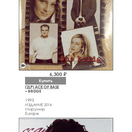
videocam
6,300 ₽
Купить
(2LP) ACE OF BASE
– BRIDGE
1995
ИЗДАНИЕ 2016
Мирумир
Europe