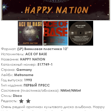
Формат:
(LP) Виниловая пластинка 12"
Исполнитель:
ACE OF BASE
Название:
HAPPY NATION
Каталожный номер:
517749-1
Страна:
Germany
Лейбл:
Metronome
Год выпуска:
1993
Тип издания:
ПЕРВЫЙ ПРЕСС
Состояние (пластинка/обложка):
NMint/NMint
Стиль:
Disco
star_rate
star_rate
Редкость:
Очень редкий оригинал культового диско альбома. Happy