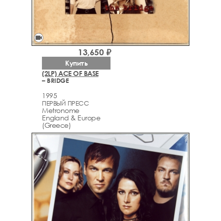
videocam
13,650 ₽
Купить
(2LP) ACE OF BASE
– BRIDGE
1995
ПЕРВЫЙ ПРЕСС
Metronome
England & Europe
(Greece)