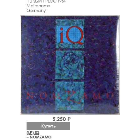
ПЕРВЫЙ ПРЕСС 1964
Metronome
Germany
5,250 ₽
Купить
(LP) IQ
– NOMZAMO