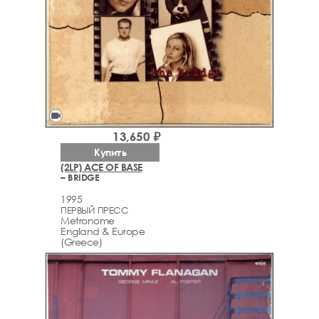
videocam
13,650 ₽
Купить
(2LP) ACE OF BASE
– BRIDGE
1995
ПЕРВЫЙ ПРЕСС
Metronome
England & Europe
(Greece)