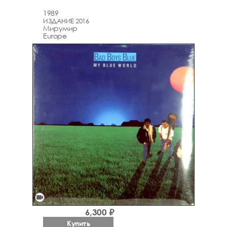
1989
ИЗДАНИЕ 2016
Мирумир
Europe
videocam
6,300 ₽
Купить