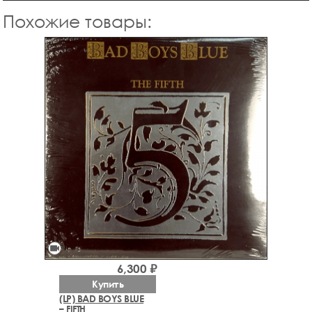
Похожие товары:
videocam
6,300 ₽
Купить
(LP) BAD BOYS BLUE
– FIFTH