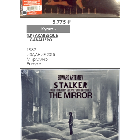
videocam
5,775 ₽
Купить
(LP) ARABESQUE
– CABALLERO
1982
ИЗДАНИЕ 2015
Мирумир
Europe