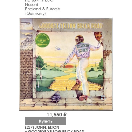
ПЕРВЫЙ ПРЕСС
Nasoni
England & Europe
(Germany)
11,550 ₽
Купить
(2LP) JOHN, ELTON
– GOODBYE YELLOW BRICK ROAD