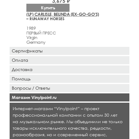
3,675 ₽
Купить
(LP) CARLISLE, BELINDA (EX-GO-GO'S)
– RUNAWAY HORSES
1989
ПЕРВЫЙ ПРЕСС
Virgin
Germany
Сертификаты
Оплата
Доставка
Помощь
Вопросы / Ответы
Магазин Vinylpoint.ru
Интернет-магазин “Vinylpoint” – проект
профессиональной компании с опытом 30 лет
на музыкальном рынке. Мы объединили не только
товары исключительного качества, редкости,
разнообразия, но и современный сервис,