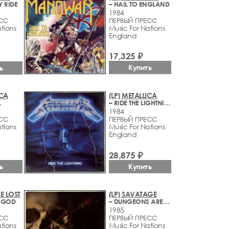
Y RIDE
– HAIL TO ENGLAND
1984
ЕСС
ПЕРВЫЙ ПРЕСС
tions
Music For Nations
England
17,325 ₽
Купить
ь
ICA
(LP) METALLICA
L
– RIDE THE LIGHTNING
1984
ЕСС
ПЕРВЫЙ ПРЕСС
tions
Music For Nations
England
28,875 ₽
Купить
ь
SE LOST
(LP) SAVATAGE
F GOD
– DUNGEONS ARE CALLING
1985
ЕСС
ПЕРВЫЙ ПРЕСС
tions
Music For Nations