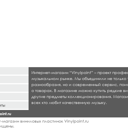
Интернет-магазин “Vinylpoint” – проект проф
музыкальном рынке. Мы объединили не только 
разнообразия, но и современный сервис, по
о товарах. В магазине можно купить редкие ви
другие предметы коллекционирования. Магази
всех кто любит качественную музыку.
еты
int.ru
-магазин виниловых пластинок Vinylpoint.ru
ищены.