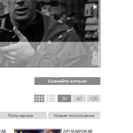
Скачайте каталог
view_comfy
view_list
30
60
120
Популярное
Новые поступления
WAR
(LP) MANOWAR