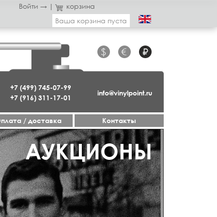
Войти →
|
корзина
Ваша корзина пуста
$
€
₽
+7 (499) 745-07-99
info@vinylpoint.ru
+7 (916) 311-17-01
плата / доставка
Контакты
ГАЗИН ОТКРЫТ
АУКЦИОНЫ