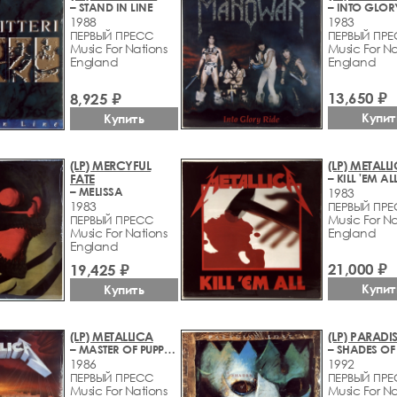
– STAND IN LINE
– INTO GLOR
1988
1983
ПЕРВЫЙ ПРЕСС
ПЕРВЫЙ ПР
Music For Nations
Music For Na
England
England
13,650 ₽
8,925 ₽
Купит
Купить
(LP) MERCYFUL
(LP) METALL
FATE
– KILL 'EM AL
– MELISSA
1983
1983
ПЕРВЫЙ ПР
Music For Na
ПЕРВЫЙ ПРЕСС
Music For Nations
England
England
21,000 ₽
19,425 ₽
Купит
Купить
(LP) METALLICA
(LP) PARADI
– MASTER OF PUPPETS
– SHADES O
1986
1992
ПЕРВЫЙ ПРЕСС
ПЕРВЫЙ ПР
Music For Nations
Music For Na