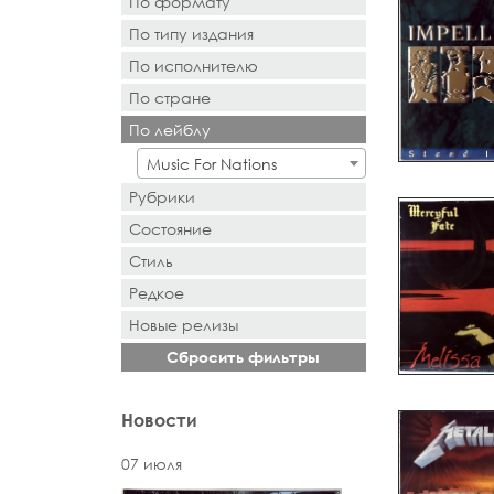
По формату
По типу издания
- Выбор -
По исполнителю
- Выбор -
По стране
- Поиск или выбор -
По лейблу
- Поиск или выбор -
Music For Nations
Рубрики
Состояние
Стиль
Редкое
Новыe рeлизы
Сбросить фильтры
Новости
07 июля