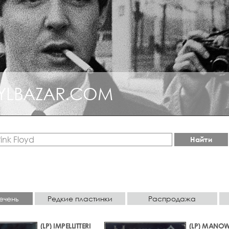
YLBAZAR.COM
Найти
ечень
Редкие пластинки
Распродажа
(LP) IMPELLITTERI
(LP) MANO