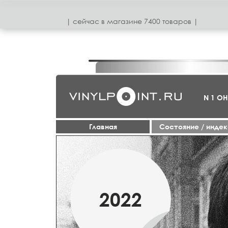
| сeйчас в магазинe 7400 товаров |
N 1 О
Главная
Cостояние / инде
МАРТ
2022
2019