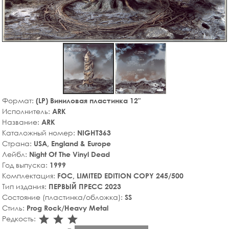
Формат:
(LP) Виниловая пластинка 12"
Исполнитель:
ARK
Название:
ARK
Каталожный номер:
NIGHT363
Страна:
USA, England & Europe
Лейбл:
Night Of The Vinyl Dead
Год выпуска:
1999
Комплектация:
FOC, LIMITED EDITION COPY 245/500
Тип издания:
ПЕРВЫЙ ПРЕСС 2023
Состояние (пластинка/обложка):
SS
Стиль:
Prog Rock/Heavy Metal
star_rate
star_rate
star_rate
Редкость: