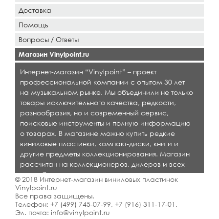
Доставка
Помощь
Вопросы / Ответы
Магазин Vinylpoint.ru
Интернет-магазин “Vinylpoint” – проект
профессиональной компании с опытом 30 лет
на музыкальном рынке. Мы объединили не только
товары исключительного качества, редкости,
разнообразия, но и современный сервис,
поисковые инструменты и полную информацию
о товарах. В магазине можно купить редкие
виниловые пластинки, компакт-диски, книги и
другие предметы коллекционирования. Магазин
рассчитан на коллекционеров, дилеров и всех
кто любит качественную музыку.
© 2018 Интернет-магазин виниловых пластинок
Vinylpoint.ru
Все права защищены.
Телефон:
+7 (499) 745-07-99
,
+7 (916) 311-17-01
.
Эл. почта:
info@vinylpoint.ru