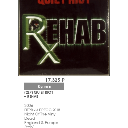
17,325 ₽
Купить
(2LP) QUIET RIOT
– REHAB
2006
ПЕРВЫЙ ПРЕСС 2018
Night Of The Vinyl
Dead
England & Europe
(Italy)