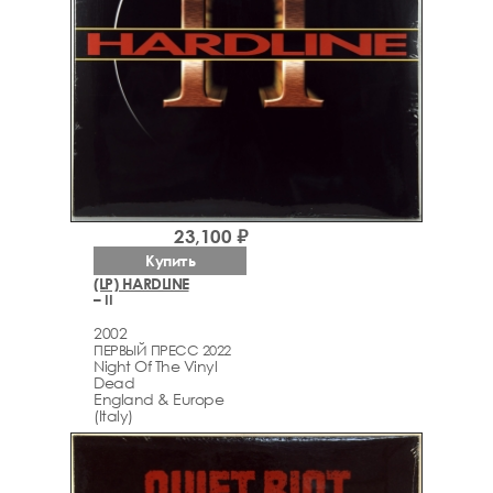
23,100 ₽
Купить
(LP) HARDLINE
– II
2002
ПЕРВЫЙ ПРЕСС 2022
Night Of The Vinyl
Dead
England & Europe
(Italy)