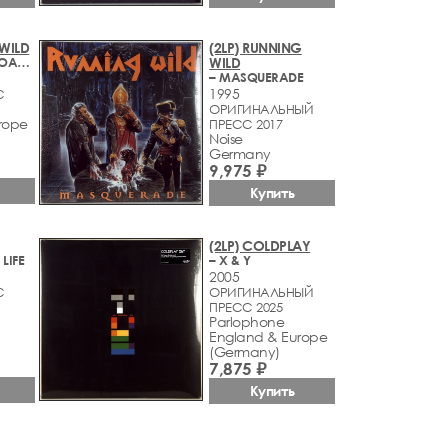
 WILD
(2LP) RUNNING
– READY FOR BOARDING
WILD
– MASQUERADE
1995
С
ОРИГИНАЛЬНЫЙ
rope
ПРЕСС 2017
Noise
Germany
9,975 ₽
Купить
(2LP) COLDPLAY
LIFE
– X & Y
2005
С
ОРИГИНАЛЬНЫЙ
ПРЕСС 2025
Parlophone
England & Europe
(Germany)
7,875 ₽
Купить