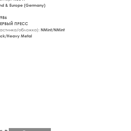
nd & Europe (Germany)
986
ЕРВЫЙ ПРЕСС
ластинка/обложка):
NMint/NMint
ock/Heavy Metal
tar_rate