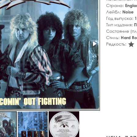
Страна:
Engla
Лейбл:
Noise
Год выпуска:
1
Тип издания:
П
Состояние (п
Стиль:
Hard R
s
Редкость: