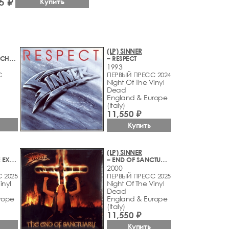
5 ₽
Купить
(LP) SINNER
– DANGEROUS CHARM
– RESPECT
1993
С
ПЕРВЫЙ ПРЕСС 2024
Night Of The Vinyl
Dead
England & Europe
(Italy)
11,550 ₽
Купить
(LP) SINNER
– THERE WILL BE EXECUTION
– END OF SANCTUARY
2000
 2025
ПЕРВЫЙ ПРЕСС 2025
inyl
Night Of The Vinyl
Dead
rope
England & Europe
(Italy)
11,550 ₽
Купить