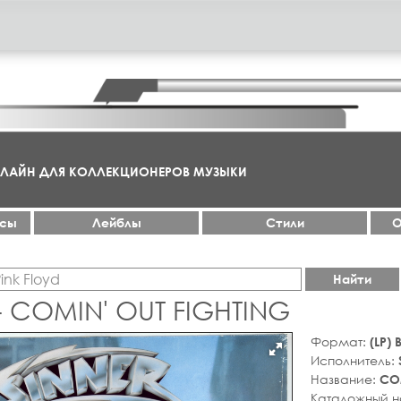
НЛАЙН ДЛЯ КОЛЛЕКЦИОНЕРОВ МУЗЫКИ
ксы
Лейблы
Стили
О
Найти
- COMIN' OUT FIGHTING
Формат:
(LP)
Исполнитель:
Название:
COM
Каталожный 