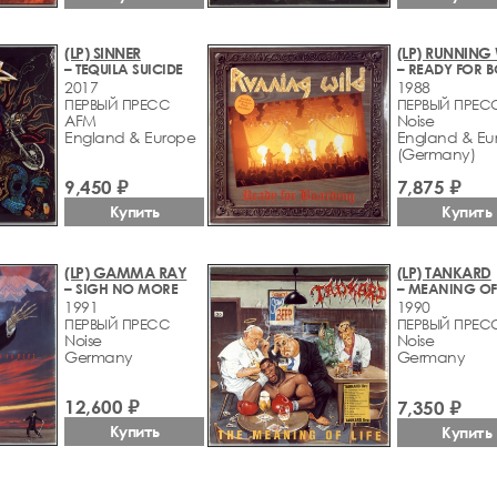
(LP) SINNER
(LP) RUNNING
– TEQUILA SUICIDE
2017
1988
ПЕРВЫЙ ПРЕСС
ПЕРВЫЙ ПРЕС
AFM
Noise
England & Europe
England & Eu
(Germany)
9,450 ₽
7,875 ₽
Купить
Купить
(LP) GAMMA RAY
(LP) TANKARD
– SIGH NO MORE
– MEANING OF 
1991
1990
ПЕРВЫЙ ПРЕСС
ПЕРВЫЙ ПРЕС
Noise
Noise
Germany
Germany
12,600 ₽
7,350 ₽
Купить
Купить