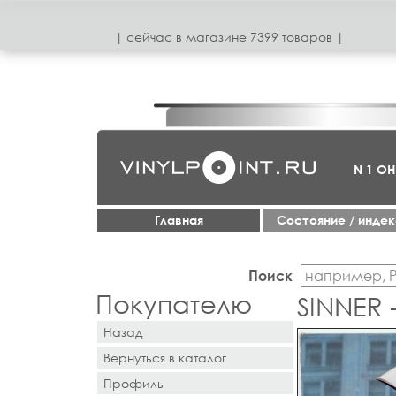
| сeйчас в магазинe 7399 товаров |
N 1 О
Главная
Cостояние / инде
Поиск
Покупателю
SINNER 
Назад
Вернуться в каталог
Профиль