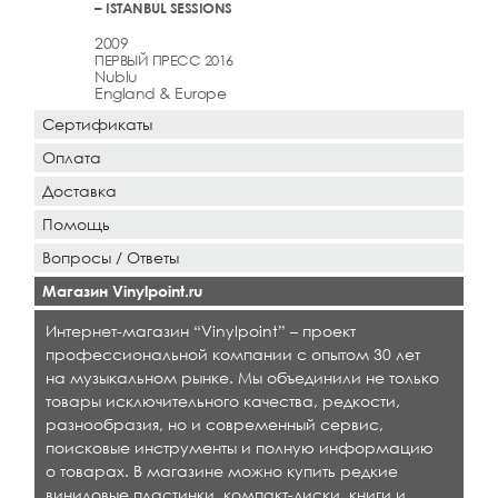
– ISTANBUL SESSIONS
2009
ПЕРВЫЙ ПРЕСС 2016
Nublu
England & Europe
Сертификаты
Оплата
Доставка
Помощь
Вопросы / Ответы
Магазин Vinylpoint.ru
Интернет-магазин “Vinylpoint” – проект
профессиональной компании с опытом 30 лет
на музыкальном рынке. Мы объединили не только
товары исключительного качества, редкости,
разнообразия, но и современный сервис,
поисковые инструменты и полную информацию
о товарах. В магазине можно купить редкие
виниловые пластинки, компакт-диски, книги и