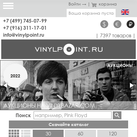
Войти →
|
корзина
Ваша корзина пуста
+7 (499) 745-07-99
$
€
₽
+7 (916) 311-17-01
info@vinylpoint.ru
| 7397 товаров |
МАГАЗИН ОТКРЫТ
АУКЦИОНЫ
МАРТ
2022
2019
АУКЦИОНЫ НА VINYLBAZAR.COM
Поиск
Скачайте каталог
view_comfy
view_list
30
60
120