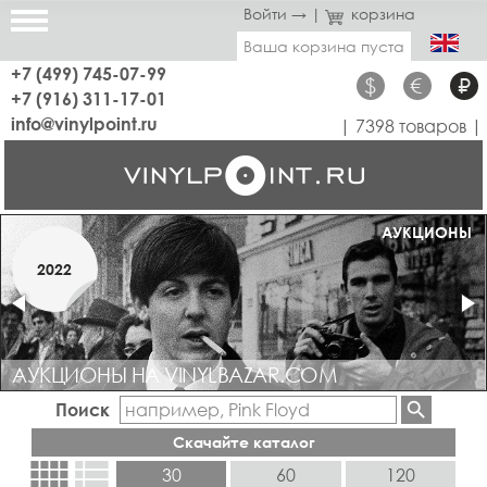
Войти →
|
корзина
Ваша корзина пуста
+7 (499) 745-07-99
$
€
₽
+7 (916) 311-17-01
info@vinylpoint.ru
| 7398 товаров |
МАГАЗИН ОТКРЫТ
АУКЦИОНЫ
МАРТ
2022
2019
АУКЦИОНЫ НА VINYLBAZAR.COM
Поиск
Скачайте каталог
view_comfy
view_list
30
60
120