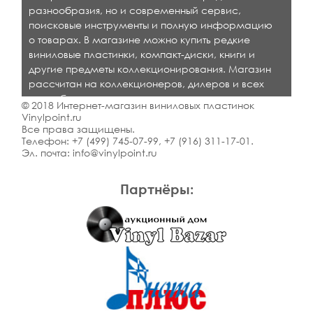
разнообразия, но и современный сервис,
поисковые инструменты и полную информацию
о товарах. В магазине можно купить редкие
виниловые пластинки, компакт-диски, книги и
другие предметы коллекционирования. Магазин
рассчитан на коллекционеров, дилеров и всех
кто любит качественную музыку.
© 2018 Интернет-магазин виниловых пластинок
Vinylpoint.ru
Все права защищены.
Телефон:
+7 (499) 745-07-99
,
+7 (916) 311-17-01
.
Эл. почта:
info@vinylpoint.ru
Партнёры: