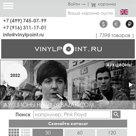
Войти →
|
корзина
Ваша корзина пуста
+7 (499) 745-07-99
$
€
₽
+7 (916) 311-17-01
info@vinylpoint.ru
| 7398 товаров |
МАГАЗИН ОТКРЫТ
АУКЦИОНЫ
МАРТ
2022
2019
АУКЦИОНЫ НА VINYLBAZAR.COM
Поиск
Скачайте каталог
view_comfy
view_list
30
60
120