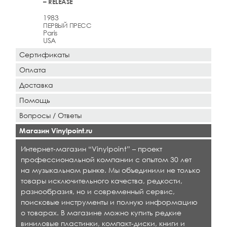
– RELEASE
1983
ПЕРВЫЙ ПРЕСС
Paris
USA
Сертификаты
Оплата
Доставка
Помощь
Вопросы / Ответы
Магазин Vinylpoint.ru
Интернет-магазин “Vinylpoint” – проект
профессиональной компании с опытом 30 лет
на музыкальном рынке. Мы объединили не только
товары исключительного качества, редкости,
разнообразия, но и современный сервис,
поисковые инструменты и полную информацию
о товарах. В магазине можно купить редкие
виниловые пластинки, компакт-диски, книги и