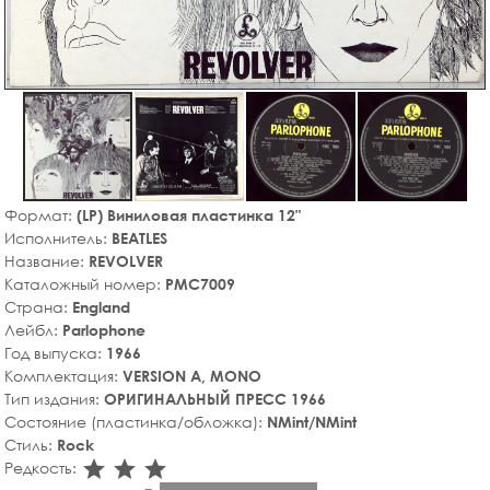
Формат:
(LP) Виниловая пластинка 12"
Исполнитель:
BEATLES
Название:
REVOLVER
Каталожный номер:
PMC7009
Страна:
England
Лейбл:
Parlophone
Год выпуска:
1966
Комплектация:
VERSION A, MONO
Тип издания:
ОРИГИНАЛЬНЫЙ ПРЕСС 1966
Состояние (пластинка/обложка):
NMint/NMint
Стиль:
Rock
star_rate
star_rate
star_rate
Редкость: