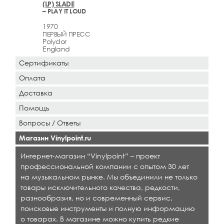
(LP) SLADE
– PLAY IT LOUD
1970
ПЕРВЫЙ ПРЕСС
Polydor
England
Сертификаты
Оплата
Доставка
Помощь
Вопросы / Ответы
Магазин Vinylpoint.ru
Интернет-магазин “Vinylpoint” – проект
профессиональной компании с опытом 30 лет
на музыкальном рынке. Мы объединили не только
товары исключительного качества, редкости,
разнообразия, но и современный сервис,
поисковые инструменты и полную информацию
о товарах. В магазине можно купить редкие