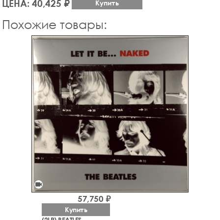
ЦЕНА: 40,425 ₽
Купить
Похожие товары:
videocam
57,750 ₽
Купить
(2LP) BEATLES