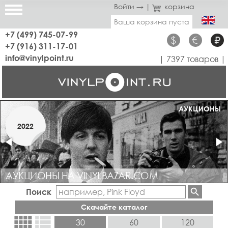
Войти →
|
корзина
Ваша корзина пуста
+7 (499) 745-07-99
$
€
₽
+7 (916) 311-17-01
info@vinylpoint.ru
| 7397 товаров |
МАГАЗИН ОТКРЫТ
АУКЦИОНЫ
МАРТ
2022
2019
АУКЦИОНЫ НА VINYLBAZAR.COM
Поиск
Скачайте каталог
view_comfy
view_list
30
60
120