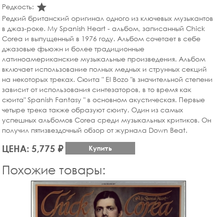
star_rate
Редкость:
Редкий британский оригинал одного из ключевых музыкантов
в джаз-роке. My Spanish Heart - альбом, записанный Chick
Corea и выпущенный в 1976 году. Альбом сочетает в себе
джазовые фьюжн и более традиционные
латиноамериканские музыкальные произведения. Альбом
включает использование полных медных и струнных секций
на некоторых треках. Сюита " El Bozo "в значительной степени
зависит от использования синтезаторов, в то время как
сюита" Spanish Fantasy " в основном акустическая. Первые
четыре трека также образуют сюиту. Один из самых
успешных альбомов Corea среди музыкальных критиков. Он
получил пятизвездочный обзор от журнала Down Beat.
ЦЕНА: 5,775 ₽
Купить
Похожие товары: