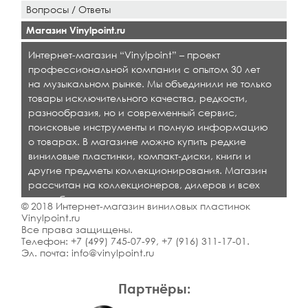
Вопросы / Ответы
Магазин Vinylpoint.ru
Интернет-магазин “Vinylpoint” – проект
профессиональной компании с опытом 30 лет
на музыкальном рынке. Мы объединили не только
товары исключительного качества, редкости,
разнообразия, но и современный сервис,
поисковые инструменты и полную информацию
о товарах. В магазине можно купить редкие
виниловые пластинки, компакт-диски, книги и
другие предметы коллекционирования. Магазин
рассчитан на коллекционеров, дилеров и всех
кто любит качественную музыку.
© 2018 Интернет-магазин виниловых пластинок
Vinylpoint.ru
Все права защищены.
Телефон:
+7 (499) 745-07-99
,
+7 (916) 311-17-01
.
Эл. почта:
info@vinylpoint.ru
Партнёры: