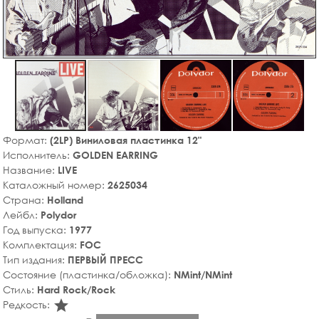
Формат:
(2LP) Виниловая пластинка 12"
Исполнитель:
GOLDEN EARRING
Название:
LIVE
Каталожный номер:
2625034
Страна:
Holland
Лейбл:
Polydor
Год выпуска:
1977
Комплектация:
FOC
Тип издания:
ПЕРВЫЙ ПРЕСС
Состояние (пластинка/обложка):
NMint/NMint
Стиль:
Hard Rock/Rock
star_rate
Редкость: