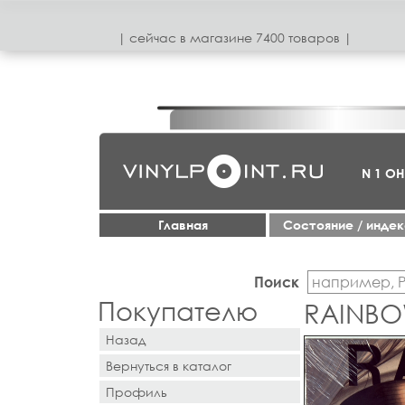
| сeйчас в магазинe 7400 товаров |
N 1 О
Главная
Cостояние / инде
Поиск
Покупателю
RAINBOW
Назад
Вернуться в каталог
Профиль