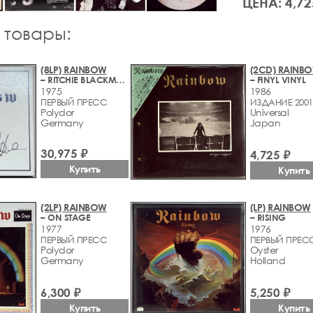
ЦЕНА: 4,72
 товары:
(8LP) RAINBOW
(2CD) RAINB
– RITCHIE BLACKMORE'S RAINBOW
– FINYL VINYL
1975
1986
ПЕРВЫЙ ПРЕСС
ИЗДАНИЕ 2001
Polydor
Universal
Germany
Japan
30,975 ₽
4,725 ₽
Купить
Купить
(2LP) RAINBOW
(LP) RAINBOW
– ON STAGE
– RISING
1977
1976
ПЕРВЫЙ ПРЕСС
ПЕРВЫЙ ПРЕС
Polydor
Oyster
Germany
Holland
6,300 ₽
5,250 ₽
Купить
Купить