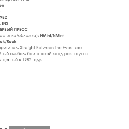
en
r
982
:
INS
ЕРВЫЙ ПРЕСС
ластинка/обложка):
NMint/NMint
ock/Rock
ригинал. Straight Between the Eyes - это
йный альбом британской хард-рок- группы
ущенный в 1982 году.