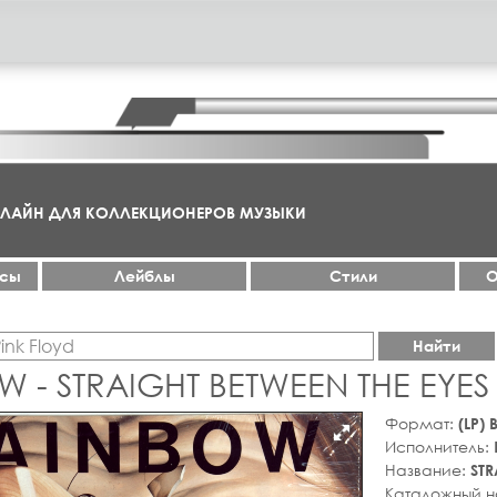
НЛАЙН ДЛЯ КОЛЛЕКЦИОНЕРОВ МУЗЫКИ
ксы
Лейблы
Стили
О
Найти
 - STRAIGHT BETWEEN THE EYES
Формат:
(LP)
Исполнитель:
Название:
STR
Каталожный 