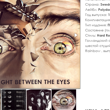
Страна:
Swed
Лейбл:
Polydo
Год выпуска:
1
Комплектация
Тип издания:
П
Состояние (п
Стиль:
Hard R
Голландский о
шестой студи
Rainbow , вып