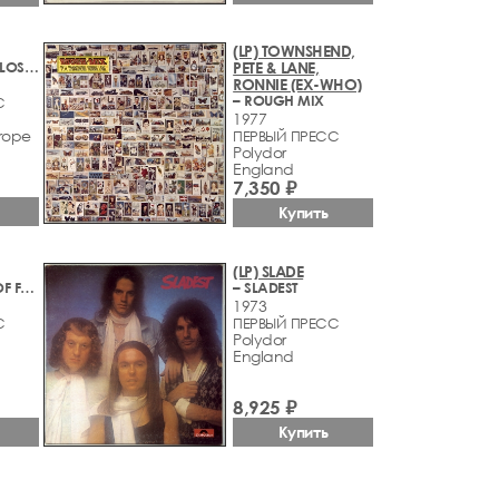
(LP) TOWNSHEND,
– SONGS OF A LOST WORLD
PETE & LANE,
RONNIE (EX-WHO)
– ROUGH MIX
С
1977
rope
ПЕРВЫЙ ПРЕСС
Polydor
England
7,350 ₽
Купить
(LP) SLADE
– IN AND OUT OF FOCUS
– SLADEST
1973
С
ПЕРВЫЙ ПРЕСС
Polydor
England
8,925 ₽
Купить