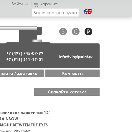
Войти →
|
корзина
Ваша корзина пуста
$
€
₽
+7 (499) 745-07-99
info@vinylpoint.ru
+7 (916) 311-17-01
плата / доставка
Контакты
Скачайте каталог
 Виниловая пластинка 12"
RAINBOW
AIGHT BETWEEN THE EYES
номер:
2391542