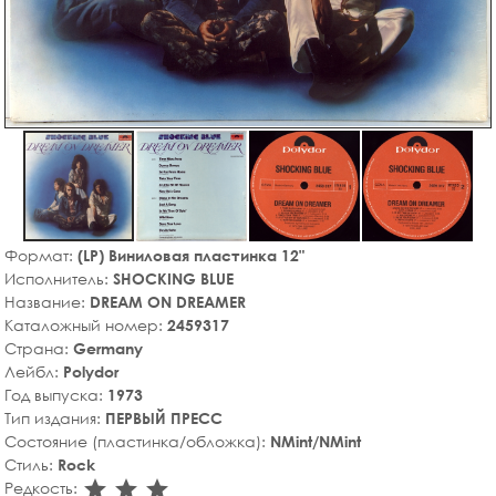
Формат:
(LP) Виниловая пластинка 12"
Исполнитель:
SHOCKING BLUE
Название:
DREAM ON DREAMER
Каталожный номер:
2459317
Страна:
Germany
Лейбл:
Polydor
Год выпуска:
1973
Тип издания:
ПЕРВЫЙ ПРЕСС
Состояние (пластинка/обложка):
NMint/NMint
Стиль:
Rock
star_rate
star_rate
star_rate
Редкость: