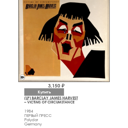
videocam
3,150 ₽
Купить
(LP) BARCLAY JAMES HARVEST
– VICTIMS OF CIRCUMSTANCE
1984
ПЕРВЫЙ ПРЕСС
Polydor
Germany