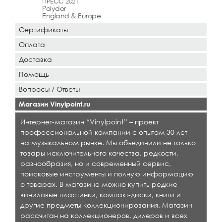
ПРЕСС 2021
Polydor
England & Europe
Сертификаты
Оплата
Доставка
Помощь
Вопросы / Ответы
Магазин Vinylpoint.ru
Интернет-магазин “Vinylpoint” – проект
профессиональной компании с опытом 30 лет
на музыкальном рынке. Мы объединили не только
товары исключительного качества, редкости,
разнообразия, но и современный сервис,
поисковые инструменты и полную информацию
о товарах. В магазине можно купить редкие
виниловые пластинки, компакт-диски, книги и
другие предметы коллекционирования. Магазин
рассчитан на коллекционеров, дилеров и всех