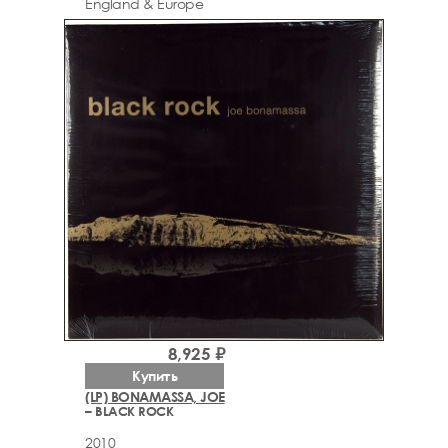
England & Europe
8,925 ₽
Купить
(LP) BONAMASSA, JOE
– BLACK ROCK
2010