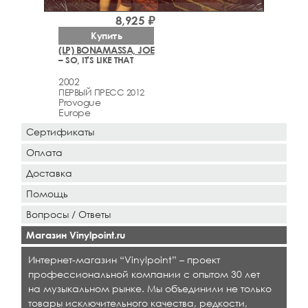
8,925 ₽
Купить
(LP) BONAMASSA, JOE
– SO, IT'S LIKE THAT
2002
ПЕРВЫЙ ПРЕСС 2012
Provogue
Europe
Сертификаты
Оплата
Доставка
Помощь
Вопросы / Ответы
Магазин Vinylpoint.ru
Интернет-магазин “Vinylpoint” – проект
профессиональной компании с опытом 30 лет
на музыкальном рынке. Мы объединили не только
товары исключительного качества, редкости,