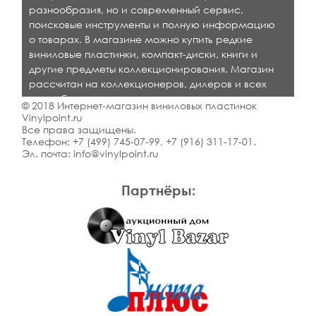
разнообразия, но и современный сервис,
поисковые инструменты и полную информацию
о товарах. В магазине можно купить редкие
виниловые пластинки, компакт-диски, книги и
другие предметы коллекционирования. Магазин
рассчитан на коллекционеров, дилеров и всех
кто любит качественную музыку.
© 2018 Интернет-магазин виниловых пластинок
Vinylpoint.ru
Все права защищены.
Телефон:
+7 (499) 745-07-99
,
+7 (916) 311-17-01
.
Эл. почта:
info@vinylpoint.ru
Партнёры: