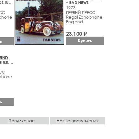
– FANDANGOS IN SPACE
– BAD NEWS
1973
ЕСС
ПЕРВЫЙ ПРЕСС
phone
Regal Zonophone
England
23,100 ₽
Купить
ь
WIND
– SISTER, BROTHER, LOVER....
ЕСС
phone
ь
Популярное
Новые поступления