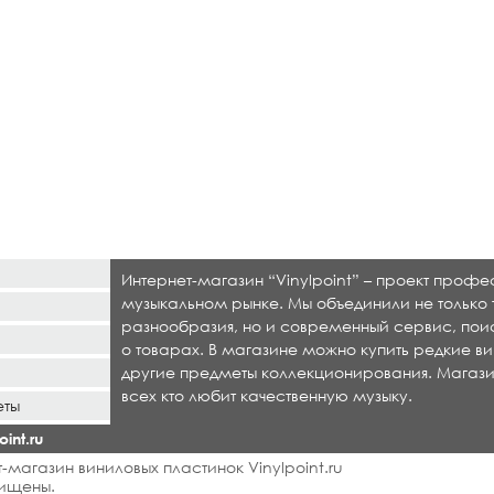
Интернет-магазин “Vinylpoint” – проект проф
музыкальном рынке. Мы объединили не только 
разнообразия, но и современный сервис, по
о товарах. В магазине можно купить редкие ви
другие предметы коллекционирования. Магази
всех кто любит качественную музыку.
еты
int.ru
-магазин виниловых пластинок Vinylpoint.ru
ищены.