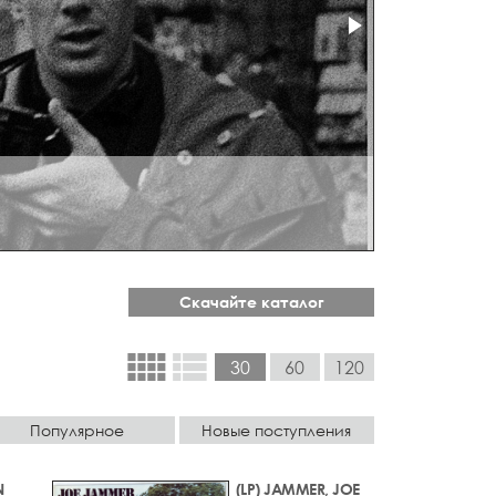
Скачайте каталог
view_comfy
view_list
30
60
120
Популярное
Новые поступления
N
(LP) JAMMER, JOE