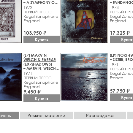
– A SYMPHONY OF AMARANTHS
1972
1973
ПЕРВЫЙ ПРЕСС
ПЕРВЫЙ ПР
Regal Zonophone
Regal Zono
England
England
103,950 ₽
17,325 ₽
Купить
Купит
(LP) MARVIN,
(LP) NORTH
WELCH & FARRAR
(EX-SHADOWS)
1971
– MARVIN, WELCH & FARRAR
ПЕРВЫЙ ПР
1971
Regal Zono
France
ПЕРВЫЙ ПРЕСС
Regal Zonophone
England
57,750 ₽
9,450 ₽
Купит
Купить
ечень
Редкие пластинки
Распродажа