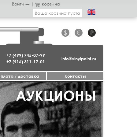
Войти →
|
корзина
Ваша корзина пуста
$
€
₽
+7 (499) 745-07-99
info@vinylpoint.ru
+7 (916) 311-17-01
плата / доставка
Контакты
АУКЦИОНЫ
ДЖАЗ