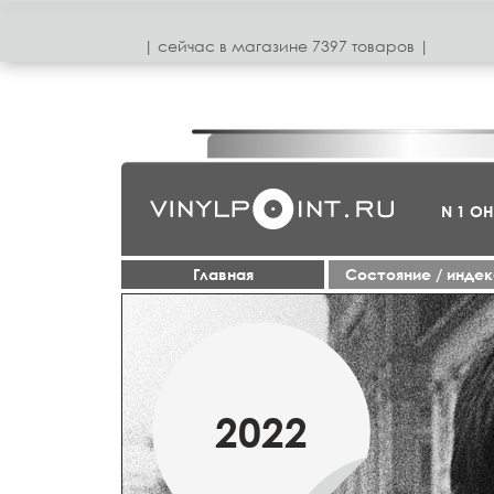
| сeйчас в магазинe 7397 товаров |
N 1 О
Главная
Cостояние / инде
1950-70
2022