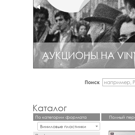
АУКЦИОНЫ НА VIN
РЕДКИЙ И КОЛЛЕ
Поиск
Каталог
По категории формата
Полный пер
Виниловые пластинки