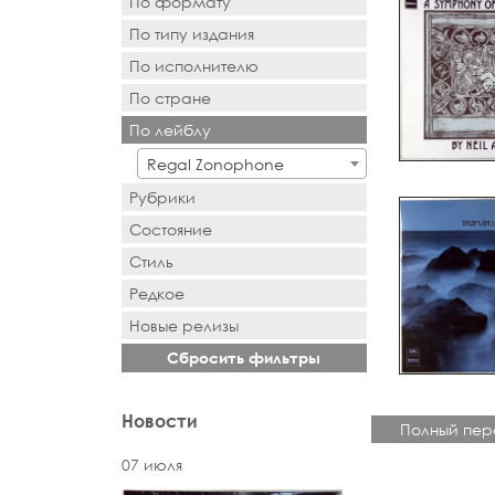
По формату
По типу издания
- Выбор -
По исполнителю
- Выбор -
По стране
- Поиск или выбор -
По лейблу
- Поиск или выбор -
Regal Zonophone
Рубрики
Состояние
Стиль
Редкое
Новыe рeлизы
Сбросить фильтры
Новости
Полный пер
07 июля