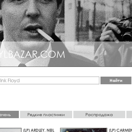
YLBAZAR.COM
КЦИОННЫЙ ДЖАЗ
Найти
ечень
Редкие пластинки
Распродажа
(LP) ARDLEY, NEIL
(LP) CARME