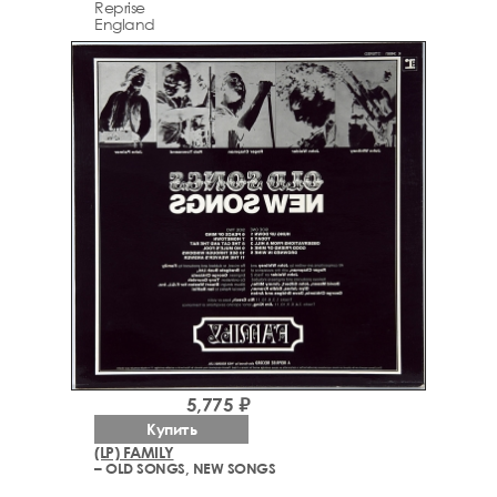
Reprise
England
5,775 ₽
Купить
(LP) FAMILY
– OLD SONGS, NEW SONGS