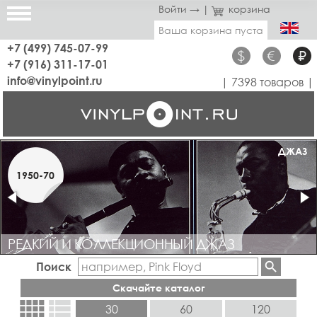
Войти →
|
корзина
Ваша корзина пуста
+7 (499) 745-07-99
$
€
₽
+7 (916) 311-17-01
info@vinylpoint.ru
| 7398 товаров |
РЕДКОЕ
ДЖАЗ
1950-70
1960-70
РЕДКИЙ И КОЛЛЕКЦИОННЫЙ ДЖАЗ
КОЛЛЕКЦИОННЫЙ ПРОГ, РОК, БЛЮЗ, ДИСКО, ПОП
Поиск
Скачайте каталог
view_comfy
view_list
30
60
120