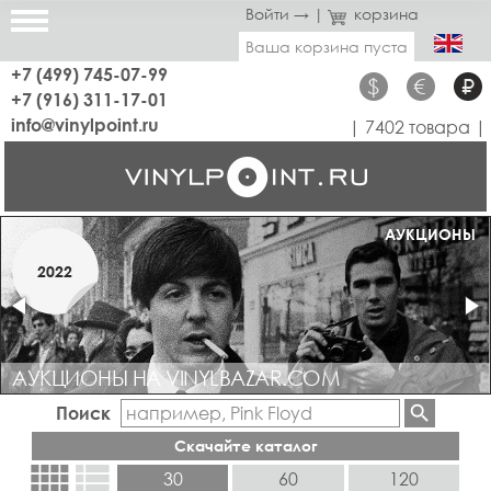
Войти →
|
корзина
Ваша корзина пуста
+7 (499) 745-07-99
$
€
₽
+7 (916) 311-17-01
info@vinylpoint.ru
| 7402 товара |
МАГАЗИН ОТКРЫТ
АУКЦИОНЫ
МАРТ
2022
2019
АУКЦИОНЫ НА VINYLBAZAR.COM
Поиск
Скачайте каталог
view_comfy
view_list
30
60
120