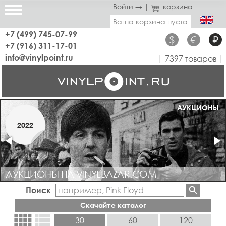
Войти →
|
корзина
Ваша корзина пуста
+7 (499) 745-07-99
$
€
₽
+7 (916) 311-17-01
info@vinylpoint.ru
| 7397 товаров |
МАГАЗИН ОТКРЫТ
АУКЦИОНЫ
МАРТ
2022
2019
АУКЦИОНЫ НА VINYLBAZAR.COM
Поиск
Скачайте каталог
view_comfy
view_list
30
60
120