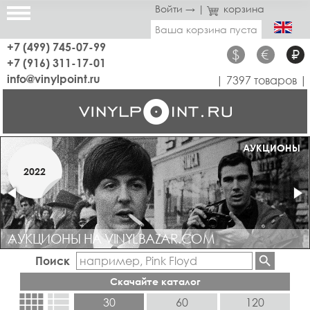
Войти →
|
корзина
Ваша корзина пуста
+7 (499) 745-07-99
$
€
₽
+7 (916) 311-17-01
info@vinylpoint.ru
| 7397 товаров |
МАГАЗИН ОТКРЫТ
АУКЦИОНЫ
МАРТ
2022
2019
АУКЦИОНЫ НА VINYLBAZAR.COM
Поиск
Скачайте каталог
view_comfy
view_list
30
60
120