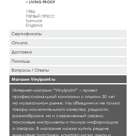
– LIVING PROOF
1986
ПЕРВЫЙ ПРЕСС
Samurai
England
Сертификаты
Оплата
Доставка
Помощь
Вопросы / Ответы
Магазин Vinylpoint.ru
Интернет-магазин “Vinylpoint” – проект
профессиональной компании с опытом 30 лет
на музыкальном рынке. Мы объединили не только
товары исключительного качества, редкости,
разнообразия, но и современный сервис,
поисковые инструменты и полную информацию
о товарах. В магазине можно купить редкие
виниловые пластинки, компакт-диски, книги и