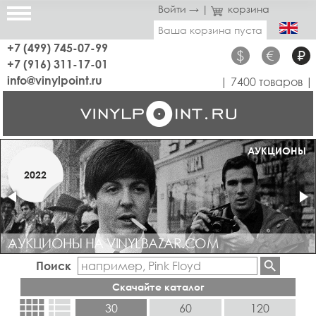
Войти →
|
корзина
Ваша корзина пуста
+7 (499) 745-07-99
$
€
₽
+7 (916) 311-17-01
info@vinylpoint.ru
| 7400 товаров |
МАГАЗИН ОТКРЫТ
АУКЦИОНЫ
МАРТ
2022
2019
АУКЦИОНЫ НА VINYLBAZAR.COM
Поиск
Скачайте каталог
view_comfy
view_list
30
60
120