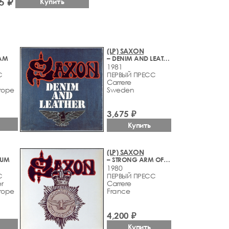
5 ₽
Купить
(LP) SAXON
RAM
– DENIM AND LEATHER
1981
С
ПЕРВЫЙ ПРЕСС
Carrere
rope
Sweden
3,675 ₽
Купить
(LP) SAXON
TUM
– STRONG ARM OF THE LAW
1980
С
ПЕРВЫЙ ПРЕСС
r
Carrere
rope
France
4,200 ₽
Купить