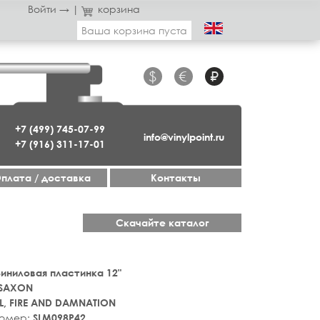
Войти →
|
корзина
Ваша корзина пуста
$
€
₽
+7 (499) 745-07-99
info@vinylpoint.ru
+7 (916) 311-17-01
плата / доставка
Контакты
Скачайте каталог
 Виниловая пластинка 12"
SAXON
L, FIRE AND DAMNATION
номер:
SLM098P42