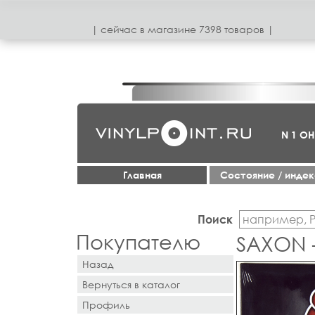
| сeйчас в магазинe 7398 товаров |
N 1 О
Главная
Cостояние / инде
Поиск
Покупателю
SAXON 
Назад
Вернуться в каталог
Профиль