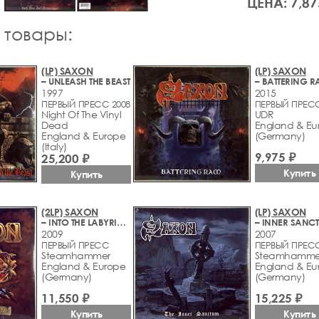
ЦЕНА: 7,87
 товары:
(LP) SAXON
(LP) SAXON
– UNLEASH THE BEAST
– BATTERING 
1997
2015
ПЕРВЫЙ ПРЕСС 2008
ПЕРВЫЙ ПРЕС
Night Of The Vinyl
UDR
Dead
England & Eu
England & Europe
(Germany)
(Italy)
9,975 ₽
25,200 ₽
Купить
Купить
(2LP) SAXON
(LP) SAXON
– INTO THE LABYRINTH
– INNER SANC
2009
2007
ПЕРВЫЙ ПРЕСС
ПЕРВЫЙ ПРЕС
Steamhammer
Steamhamme
England & Europe
England & Eu
(Germany)
(Germany)
11,550 ₽
15,225 ₽
Купить
Купить