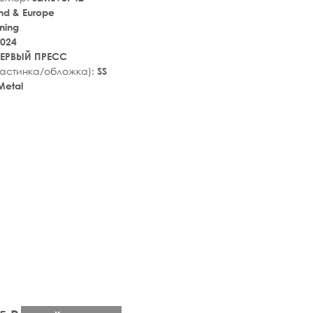
nd & Europe
ining
024
ЕРВЫЙ ПРЕСС
ластинка/обложка):
SS
Metal
tar_rate