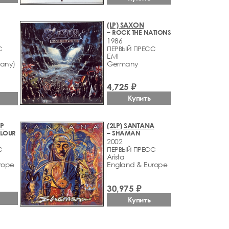
(LP) SAXON
– ROCK THE NATIONS
1986
С
ПЕРВЫЙ ПРЕСС
EMI
any)
Germany
4,725 ₽
Купить
EP
(2LP) SANTANA
OLOUR
– SHAMAN
2002
С
ПЕРВЫЙ ПРЕСС
Arista
rope
England & Europe
30,975 ₽
Купить