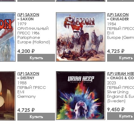
(LP) SAXON
(LP) SAXON
– SAXON
– CRUSADER
1979
1984
ОРИГИНАЛЬНЫЙ
ПЕРВЫЙ ПРЕС
EMI
ПРЕСС 1986
Parlophone
Europe (Germ
Europe (Holland)
4,200 ₽
4,725 ₽
Купить
Купить
(LP) SAXON
(LP) URIAH HE
– DESTINY
– CHAOS & C
1988
2023
ПЕРВЫЙ ПРЕСС
ПЕРВЫЙ ПРЕС
EMI
Silver Lining
Germany
England & Eu
(Sweden)
9,450 ₽
4,725 ₽
Купить
Купить