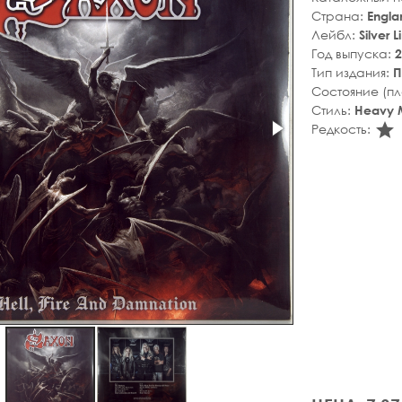
Страна:
Engla
Лейбл:
Silver L
Год выпуска:
2
Тип издания:
П
Состояние (п
Стиль:
Heavy 
s
Редкость: