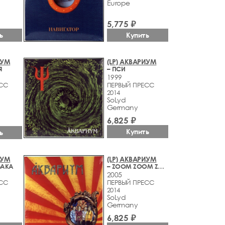
Europe
5,775 ₽
ь
Купить
ИУМ
(LP) АКВАРИУМ
Я
– ПСИ
1999
ЕСС
ПЕРВЫЙ ПРЕСС
2014
SoLyd
Germany
6,825 ₽
Купить
ь
ИУМ
(LP) АКВАРИУМ
БАКА
– ZOOM ZOOM ZOOM
2005
ЕСС
ПЕРВЫЙ ПРЕСС
2014
SoLyd
Germany
6,825 ₽