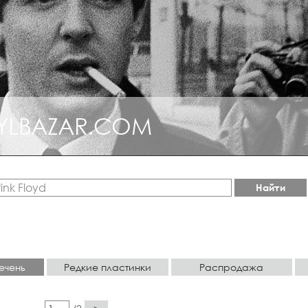
YLBAZAR.COM
КЦИОННЫЙ ДЖАЗ
Найти
ечень
Редкие пластинки
Распродажа