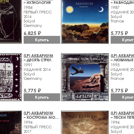
– ИХТИОЛОГИЯ
– РАВНОДЕН
1984
1987
ПЕРВЫЙ ПРЕСС
ИЗДАНИЕ 20
SoLyd
2014
SoLyd
France
Germany
6,825 ₽
5,775 ₽
Купить
Купит
(LP) АКВАРИУМ
(LP) АКВАР
– ДЕСЯТЬ СТРЕЛ
1991
1993
ИЗДАНИЕ 2014
ИЗДАНИЕ 20
SoLyd
SoLyd
Germany
France
5,775 ₽
5,775 ₽
Купит
Купить
(LP) АКВАРИУМ
(LP) АКВАР
– КОСТРОМА MON AMOUR
– ПЕСКИ ПЕТ
1994
1994
ПЕРВЫЙ ПРЕСС
ИЗДАНИЕ 20
SoLyd
2017