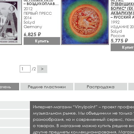
– ВОЗДУХОПЛАВАНИЕ В КОМПАНИИ СФИНКСОВ
ГРЕБЕНЩИК
БОРИС* (EX
2012
АКВАРИУМ)
ПЕРВЫЙ ПРЕСС
2014
SoLyd
1992
Germany
ИЗДАНИЕ 20
SoLyd
6,825 ₽
Россия
5,775 ₽
Купить
Купит
/2
>
ечень
Редкие пластинки
Распродажа
Интернет-магазин “Vinylpoint” – проект проф
музыкальном рынке. Мы объединили не только 
разнообразия, но и современный сервис, по
о товарах. В магазине можно купить редкие ви
другие предметы коллекционирования. Магази