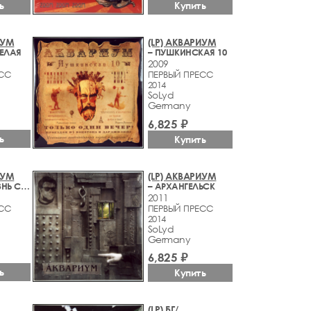
Купить
ь
ИУМ
(LP) АКВАРИУМ
ЕЛАЯ
– ПУШКИНСКАЯ 10
2009
ЕСС
ПЕРВЫЙ ПРЕСС
2014
SoLyd
Germany
6,825 ₽
ь
Купить
ИУМ
(LP) АКВАРИУМ
– НАША ЖИЗНЬ С ТОЧКИ ЗРЕНИЯ ДЕРЕВЬЕВ
– АРХАНГЕЛЬСК
2011
ЕСС
ПЕРВЫЙ ПРЕСС
2014
SoLyd
Germany
6,825 ₽
ь
Купить
(LP) БГ/