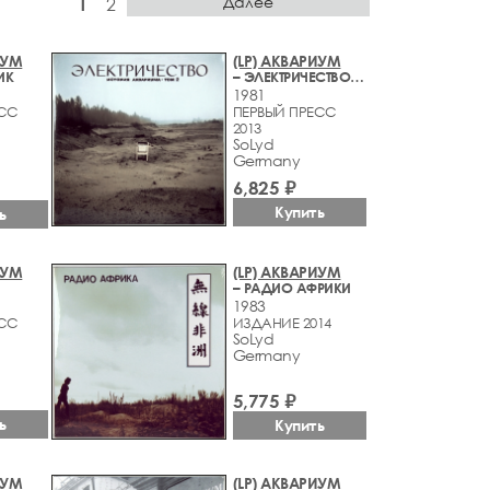
Далее
1
2
ИУМ
(LP) АКВАРИУМ
ИК
– ЭЛЕКТРИЧЕСТВО. ИСТОРИЯ АКВАРИУМА ТОМ 2
1981
ЕСС
ПЕРВЫЙ ПРЕСС
2013
SoLyd
Germany
6,825 ₽
Купить
ь
ИУМ
(LP) АКВАРИУМ
– РАДИО АФРИКИ
1983
ЕСС
ИЗДАНИЕ 2014
SoLyd
Germany
5,775 ₽
ь
Купить
ИУМ
(LP) АКВАРИУМ