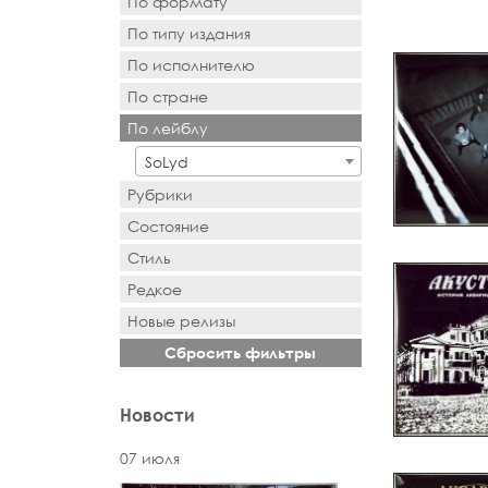
По формату
По типу издания
- Выбор -
По исполнителю
- Выбор -
По стране
- Поиск или выбор -
По лейблу
- Поиск или выбор -
SoLyd
Рубрики
Состояние
Стиль
Редкое
Новыe рeлизы
Сбросить фильтры
Новости
07 июля