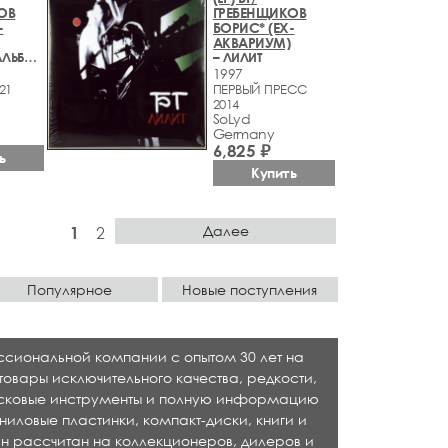
ОВ
ГРЕБЕНЩИКОВ
-
БОРИС* (EX-
АКВАРИУМ)
– РУССКИЙ АЛЬБОМ
– ЛИЛИТ
1997
21
ПЕРВЫЙ ПРЕСС
2014
SoLyd
Germany
6,825 ₽
ь
Купить
Далее
1
2
Популярное
Новые поступления
ессиональной компании с опытом 30 лет на
товары исключительного качества, редкости,
исковые инструменты и полную информацию
ниловые пластинки, компакт-диски, книги и
н рассчитан на коллекционеров, дилеров и