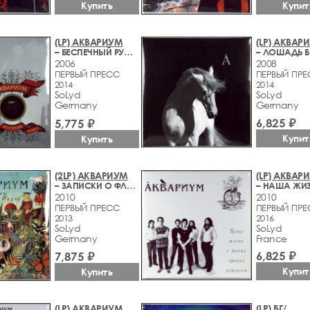
Купить
Купит
(LP) АКВАРИУМ
(LP) АКВАР
– БЕСПЕЧНЫЙ РУССКИЙ БРОДЯГА
– ЛОШАДЬ Б
2006
2008
ПЕРВЫЙ ПРЕСС
ПЕРВЫЙ ПР
2014
2014
SoLyd
SoLyd
Germany
Germany
6,825 ₽
5,775 ₽
Купит
Купить
(2LP) АКВАРИУМ
(LP) АКВАР
– ЗАПИСКИ О ФЛОРЕ И ФАУНЕ
2010
2010
ПЕРВЫЙ ПРЕСС
ПЕРВЫЙ ПР
2013
2016
SoLyd
SoLyd
Germany
France
6,825 ₽
7,875 ₽
Купит
Купить
(LP) АКВАРИУМ
(LP) БГ/