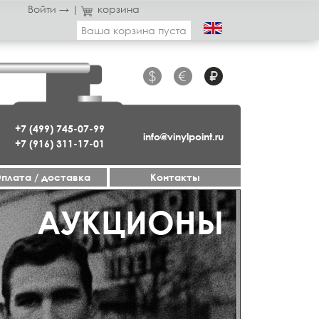
Войти →
|
корзина
Ваша корзина пуста
$
€
₽
+7 (499) 745-07-99
info@vinylpoint.ru
+7 (916) 311-17-01
плата / доставка
Контакты
АУКЦИОНЫ
ДЖАЗ