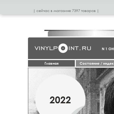
| сeйчас в магазинe 7397 товаров |
N 1 О
Главная
Cостояние / инде
1950-70
2022