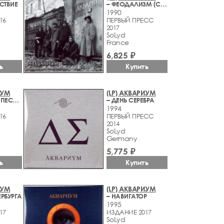
СТВИЕ
– ФЕОДАЛИЗМ (СТУДИЙНЫЕ ЗАПИСИ 1988-1990 ГОДОВ)
1990
16
ПЕРВЫЙ ПРЕСС
2017
SoLyd
France
6,825 ₽
Купить
ь
ИУМ
(LP) АКВАРИУМ
– ЛЮБИМЫЕ ПЕСНИ РАМЗЕСА IV
– ДЕНЬ СЕРЕБРА
1994
16
ПЕРВЫЙ ПРЕСС
2014
SoLyd
Germany
5,775 ₽
ь
Купить
ИУМ
(LP) АКВАРИУМ
ЕРБУРГА
– НАВИГАТОР
1995
17
ИЗДАНИЕ 2017
SoLyd