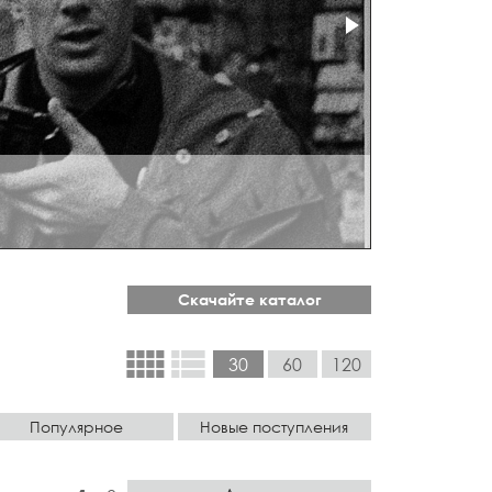
Скачайте каталог
view_comfy
view_list
30
60
120
Популярное
Новые поступления