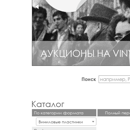
АУКЦИОНЫ НА VIN
РЕДКИЙ И КОЛЛЕ
Поиск
Каталог
По категории формата
Полный пер
Виниловые пластинки